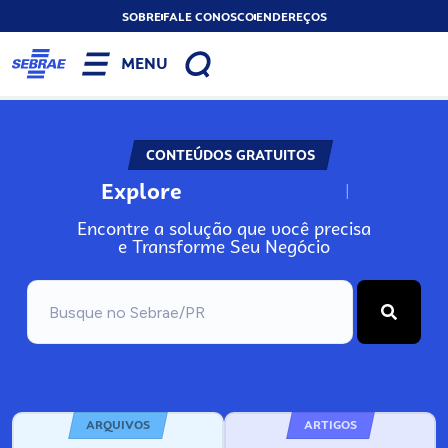
SOBRE
FALE CONOSCO
ENDEREÇOS
MENU
CONTEÚDOS GRATUITOS
Explore
N
o
s
s
o
s
A
Encontre a solução que você precisa
e Transforme Seu Negócio
ARQUIVOS
ARTIGOS