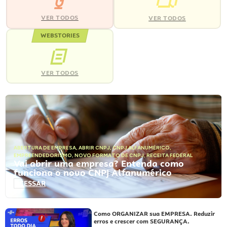
VER TODOS
VER TODOS
WEBSTORIES
VER TODOS
ABERTURA DE EMPRESA
,
ABRIR CNPJ
,
CNPJ ALFANUMÉRICO
,
EMPREENDEDORISMO
,
NOVO FORMATO DE CNPJ
,
RECEITA FEDERAL
Vai abrir uma empresa? Entenda como
funciona o novo CNPJ Alfanumérico
ACESSAR
Como ORGANIZAR sua EMPRESA. Reduzir
erros e crescer com SEGURANÇA.