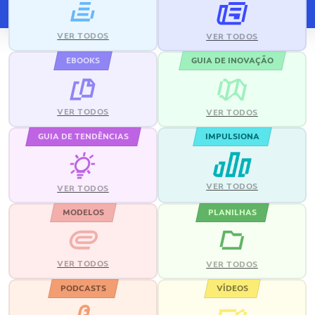
VER TODOS
VER TODOS
EBOOKS
GUIA DE INOVAÇÃO
VER TODOS
VER TODOS
GUIA DE TENDÊNCIAS
IMPULSIONA
VER TODOS
VER TODOS
MODELOS
PLANILHAS
VER TODOS
VER TODOS
PODCASTS
VÍDEOS