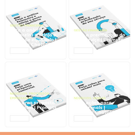
GESTÃO FINANCEIRA
Faça a análise
GESTÃO FINANCEIRA
financeira e atinja o
Faça a precificação do
ponto de equilíbrio |
seu serviço | Prompts
Prompts ChatGPT
ChatGPT
ACESSAR
ACESSAR
NEGÓCIOS
,
PROCESSOS
EMPRESARIAIS
NEGÓCIOS
,
VENDAS
Faça uma proposta
Faça ações para
comercial | Prompts
vender mais |
ChatGPT
Prompts ChatGPT
ACESSAR
ACESSAR