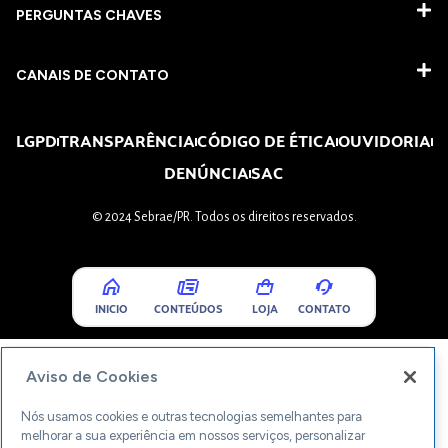
PERGUNTAS CHAVES​
CANAIS DE CONTATO
LGPD
TRANSPARÊNCIA
CÓDIGO DE ÉTICA
OUVIDORIA
DENÚNCIA
SAC
© 2024 Sebrae/PR. Todos os direitos reservados.
INICIO
CONTEÚDOS
LOJA
CONTATO
Aviso de Cookies
Nós usamos cookies e outras tecnologias semelhantes para
melhorar a sua experiência em nossos serviços, personalizar