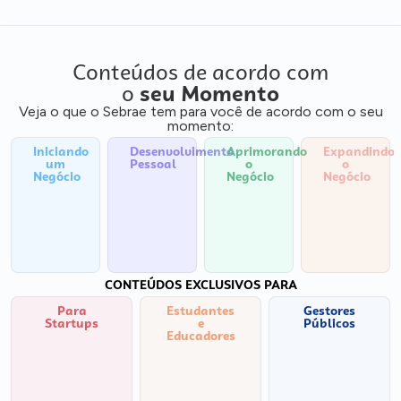
Conteúdos de acordo com
o
seu Momento
Veja o que o Sebrae tem para você de acordo com o seu
momento:
Iniciando
Desenvolvimento
Aprimorando
Expandindo
um
Pessoal
o
o
Negócio
Negócio
Negócio
CONTEÚDOS EXCLUSIVOS PARA
Para
Estudantes
Gestores
Startups
e
Públicos
Educadores