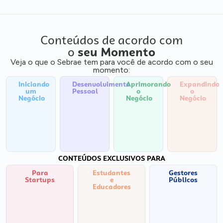
Conteúdos de acordo com
o
seu Momento
Veja o que o Sebrae tem para você de acordo com o seu
momento:
Iniciando
Desenvolvimento
Aprimorando
Expandindo
um
Pessoal
o
o
Negócio
Negócio
Negócio
CONTEÚDOS EXCLUSIVOS PARA
Para
Estudantes
Gestores
Startups
e
Públicos
Educadores