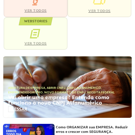
VER TODOS
VER TODOS
WEBSTORIES
VER TODOS
ABERTURA DE EMPRESA
,
ABRIR CNPJ
,
CNPJ ALFANUMÉRICO
,
EMPREENDEDORISMO
,
NOVO FORMATO DE CNPJ
,
RECEITA FEDERAL
Vai abrir uma empresa? Entenda como
funciona o novo CNPJ Alfanumérico
ACESSAR
Como ORGANIZAR sua EMPRESA. Reduzir
erros e crescer com SEGURANÇA.