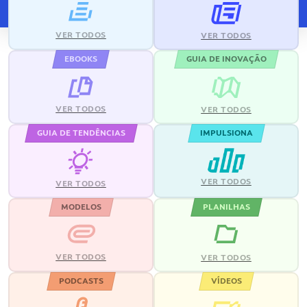
VER TODOS
VER TODOS
EBOOKS
GUIA DE INOVAÇÃO
VER TODOS
VER TODOS
GUIA DE TENDÊNCIAS
IMPULSIONA
VER TODOS
VER TODOS
MODELOS
PLANILHAS
VER TODOS
VER TODOS
PODCASTS
VÍDEOS