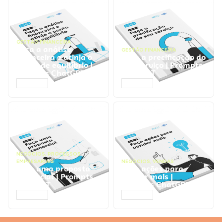
GESTÃO FINANCEIRA
Faça a análise
GESTÃO FINANCEIRA
financeira e atinja o
Faça a precificação do
ponto de equilíbrio |
seu serviço | Prompts
Prompts ChatGPT
ChatGPT
ACESSAR
ACESSAR
NEGÓCIOS
,
PROCESSOS
EMPRESARIAIS
NEGÓCIOS
,
VENDAS
Faça uma proposta
Faça ações para
comercial | Prompts
vender mais |
ChatGPT
Prompts ChatGPT
ACESSAR
ACESSAR