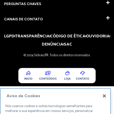
PERGUNTAS CHAVES​
CANAIS DE CONTATO
LGPD
TRANSPARÊNCIA
CÓDIGO DE ÉTICA
OUVIDORIA
DENÚNCIA
SAC
© 2024 Sebrae/PR. Todos os direitos reservados.
INICIO
CONTEÚDOS
LOJA
CONTATO
Aviso de Cookies
Nós usamos cookies e outras tecnologias semelhantes para
melhorar a sua experiência em nossos serviços, personalizar