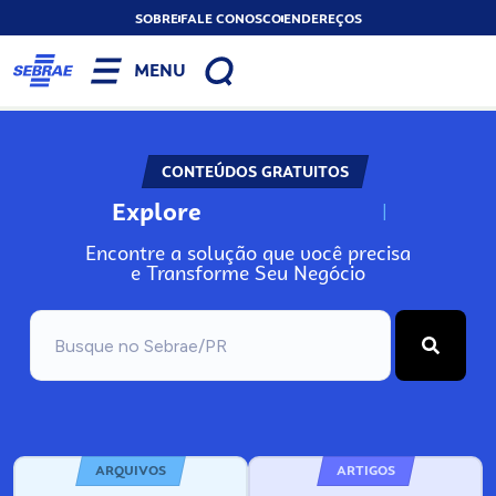
SOBRE
FALE CONOSCO
ENDEREÇOS
MENU
CONTEÚDOS GRATUITOS
Explore
N
o
s
s
o
s
A
Encontre a solução que você precisa
e Transforme Seu Negócio
ARQUIVOS
ARTIGOS