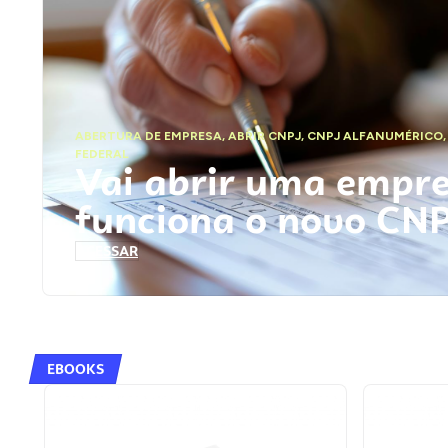
ABERTURA DE EMPRESA
,
ABRIR CNPJ
,
CNPJ ALFANUMÉRICO
FEDERAL
Vai abrir uma empr
funciona o novo CN
ACESSAR
EBOOKS