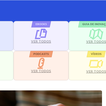
EBOOKS
GUIA DE INOVA
VER TODOS
VER TODO
PODCASTS
VÍDEOS
VER TODOS
VER TODO