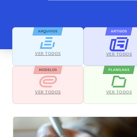
ARQUIVOS
ARTIGOS
VER TODOS
VER TODOS
MODELOS
PLANILHAS
VER TODOS
VER TODOS