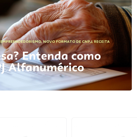
,
EMPREENDEDORISMO
,
NOVO FORMATO DE CNPJ
,
RECEITA
esa? Entenda como
PJ Alfanumérico