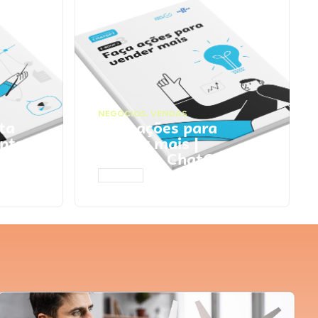
NEGÓCIOS
,
VENDAS
ta
Faça ações para
pts
vender mais |
Prompts ChatGPT
ACESSAR