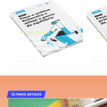
GESTÃO FINANCEIRA
Faça a análise
GESTÃO
financeira e atinja o
Faça
ponto de equilíbrio |
seu 
Prompts ChatGPT
Cha
ACESSAR
ACESS
ÚLTIMOS ARTIGOS