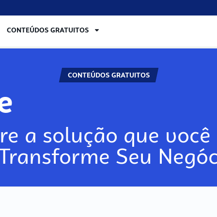
CONTEÚDOS GRATUITOS
CONTEÚDOS GRATUITOS
lore
re a solução que você 
 Transforme Seu Negóc