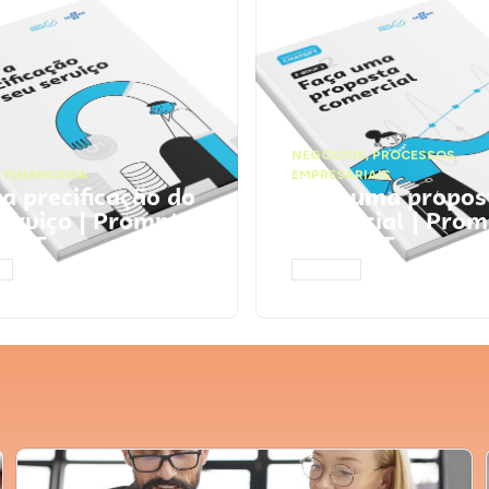
NEGÓCIOS
,
PROCESSOS
 FINANCEIRA
EMPRESARIAIS
 a precificação do
Faça uma propos
serviço | Prompts
comercial | Prom
tGPT
ChatGPT
AR
ACESSAR