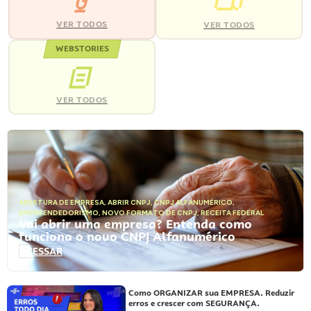
VER TODOS
VER TODOS
WEBSTORIES
VER TODOS
ABERTURA DE EMPRESA
,
ABRIR CNPJ
,
CNPJ ALFANUMÉRICO
,
EMPREENDEDORISMO
,
NOVO FORMATO DE CNPJ
,
RECEITA FEDERAL
Vai abrir uma empresa? Entenda como
funciona o novo CNPJ Alfanumérico
ACESSAR
Como ORGANIZAR sua EMPRESA. Reduzir
erros e crescer com SEGURANÇA.