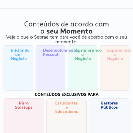
Conteúdos de acordo com
o
seu Momento
Veja o que o Sebrae tem para você de acordo com o seu
momento:
Iniciando
Desenvolvimento
Aprimorando
Expandindo
um
Pessoal
o
o
Negócio
Negócio
Negócio
CONTEÚDOS EXCLUSIVOS PARA
Para
Estudantes
Gestores
Startups
e
Públicos
Educadores