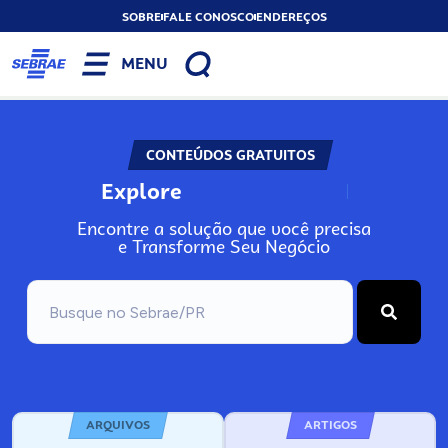
SOBRE
FALE CONOSCO
ENDEREÇOS
MENU
CONTEÚDOS GRATUITOS
Explore
N
o
s
s
o
s
A
Encontre a solução que você precisa
e Transforme Seu Negócio
ARQUIVOS
ARTIGOS