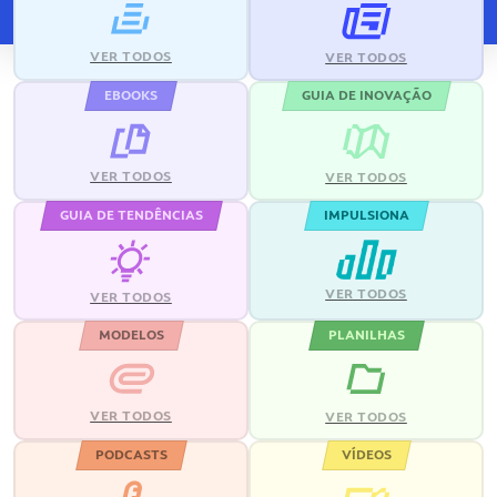
VER TODOS
VER TODOS
EBOOKS
GUIA DE INOVAÇÃO
VER TODOS
VER TODOS
GUIA DE TENDÊNCIAS
IMPULSIONA
VER TODOS
VER TODOS
MODELOS
PLANILHAS
VER TODOS
VER TODOS
PODCASTS
VÍDEOS