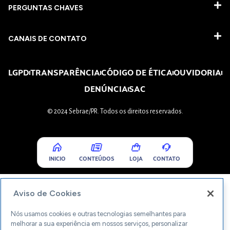
PERGUNTAS CHAVES​
CANAIS DE CONTATO
LGPD
TRANSPARÊNCIA
CÓDIGO DE ÉTICA
OUVIDORIA
DENÚNCIA
SAC
© 2024 Sebrae/PR. Todos os direitos reservados.
INICIO
CONTEÚDOS
LOJA
CONTATO
Aviso de Cookies
Nós usamos cookies e outras tecnologias semelhantes para
melhorar a sua experiência em nossos serviços, personalizar