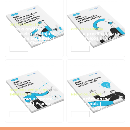
GESTÃO FINANCEIRA
Faça a análise
GESTÃO FINANCEIRA
financeira e atinja o
Faça a precificação do
ponto de equilíbrio |
seu serviço | Prompts
Prompts ChatGPT
ChatGPT
ACESSAR
ACESSAR
NEGÓCIOS
,
PROCESSOS
EMPRESARIAIS
NEGÓCIOS
,
VENDAS
Faça uma proposta
Faça ações para
comercial | Prompts
vender mais |
ChatGPT
Prompts ChatGPT
ACESSAR
ACESSAR