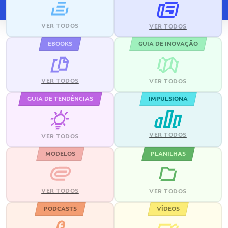
VER TODOS
VER TODOS
EBOOKS
GUIA DE INOVAÇÃO
VER TODOS
VER TODOS
GUIA DE TENDÊNCIAS
IMPULSIONA
VER TODOS
VER TODOS
MODELOS
PLANILHAS
VER TODOS
VER TODOS
PODCASTS
VÍDEOS