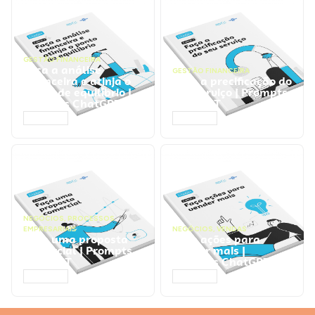
GESTÃO FINANCEIRA
Faça a análise
GESTÃO FINANCEIRA
financeira e atinja o
Faça a precificação do
ponto de equilíbrio |
seu serviço | Prompts
Prompts ChatGPT
ChatGPT
ACESSAR
ACESSAR
NEGÓCIOS
,
PROCESSOS
EMPRESARIAIS
NEGÓCIOS
,
VENDAS
Faça uma proposta
Faça ações para
comercial | Prompts
vender mais |
ChatGPT
Prompts ChatGPT
ACESSAR
ACESSAR