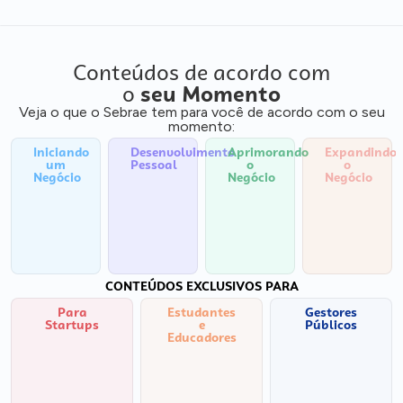
Conteúdos de acordo com
o
seu Momento
Veja o que o Sebrae tem para você de acordo com o seu
momento:
Iniciando
Desenvolvimento
Aprimorando
Expandindo
um
Pessoal
o
o
Negócio
Negócio
Negócio
CONTEÚDOS EXCLUSIVOS PARA
Para
Estudantes
Gestores
Startups
e
Públicos
Educadores