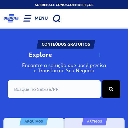
SOBRE
FALE CONOSCO
ENDEREÇOS
MENU
CONTEÚDOS GRATUITOS
Explore
N
o
s
s
o
s
A
Encontre a solução que você precisa
e Transforme Seu Negócio
ARQUIVOS
ARTIGOS