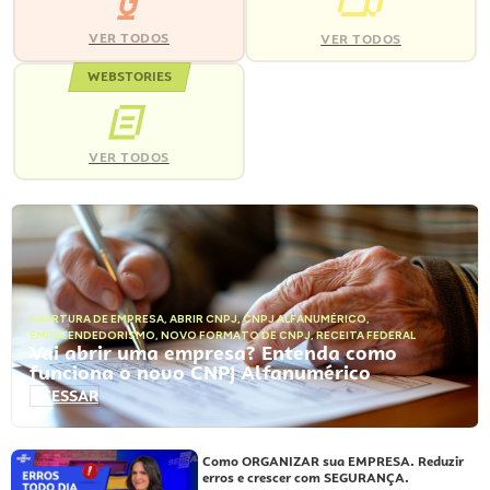
VER TODOS
VER TODOS
WEBSTORIES
VER TODOS
ABERTURA DE EMPRESA
,
ABRIR CNPJ
,
CNPJ ALFANUMÉRICO
,
EMPREENDEDORISMO
,
NOVO FORMATO DE CNPJ
,
RECEITA FEDERAL
Vai abrir uma empresa? Entenda como
funciona o novo CNPJ Alfanumérico
ACESSAR
Como ORGANIZAR sua EMPRESA. Reduzir
erros e crescer com SEGURANÇA.