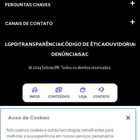
PERGUNTAS CHAVES​
CANAIS DE CONTATO
LGPD
TRANSPARÊNCIA
CÓDIGO DE ÉTICA
OUVIDORIA
DENÚNCIA
SAC
© 2024 Sebrae/PR. Todos os direitos reservados.
INICIO
CONTEÚDOS
LOJA
CONTATO
Aviso de Cookies
Nós usamos cookies e outras tecnologias semelhantes para
melhorar a sua experiência em nossos serviços, personalizar