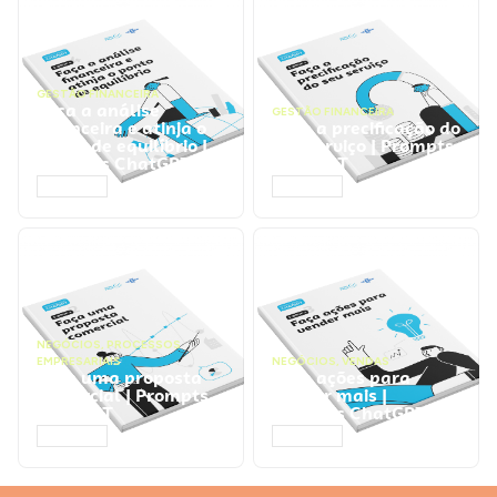
GESTÃO FINANCEIRA
Faça a análise
GESTÃO FINANCEIRA
financeira e atinja o
Faça a precificação do
ponto de equilíbrio |
seu serviço | Prompts
Prompts ChatGPT
ChatGPT
ACESSAR
ACESSAR
NEGÓCIOS
,
PROCESSOS
EMPRESARIAIS
NEGÓCIOS
,
VENDAS
Faça uma proposta
Faça ações para
comercial | Prompts
vender mais |
ChatGPT
Prompts ChatGPT
ACESSAR
ACESSAR