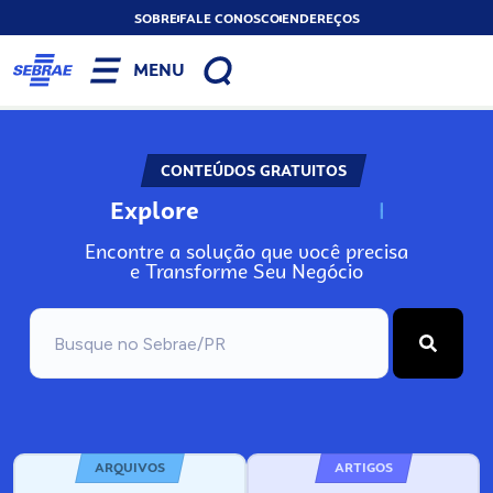
SOBRE
FALE CONOSCO
ENDEREÇOS
MENU
CONTEÚDOS GRATUITOS
Explore
N
o
s
s
o
s
A
Encontre a solução que você precisa
e Transforme Seu Negócio
ARQUIVOS
ARTIGOS