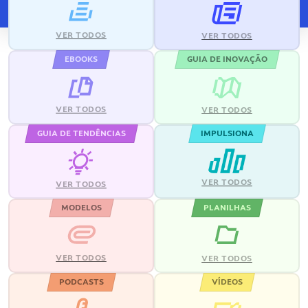
VER TODOS
VER TODOS
EBOOKS
GUIA DE INOVAÇÃO
VER TODOS
VER TODOS
GUIA DE TENDÊNCIAS
IMPULSIONA
VER TODOS
VER TODOS
MODELOS
PLANILHAS
VER TODOS
VER TODOS
PODCASTS
VÍDEOS