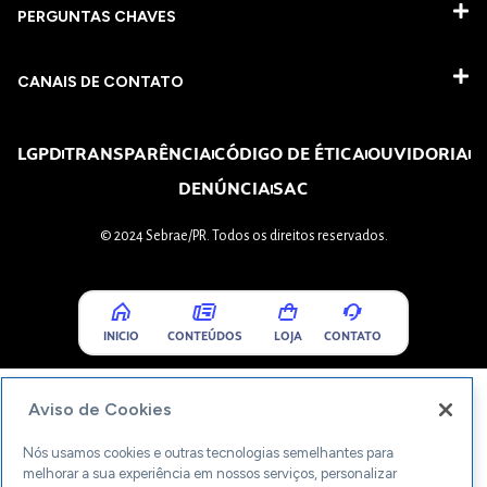
PERGUNTAS CHAVES​
CANAIS DE CONTATO
LGPD
TRANSPARÊNCIA
CÓDIGO DE ÉTICA
OUVIDORIA
DENÚNCIA
SAC
© 2024 Sebrae/PR. Todos os direitos reservados.
INICIO
CONTEÚDOS
LOJA
CONTATO
Aviso de Cookies
Nós usamos cookies e outras tecnologias semelhantes para
melhorar a sua experiência em nossos serviços, personalizar