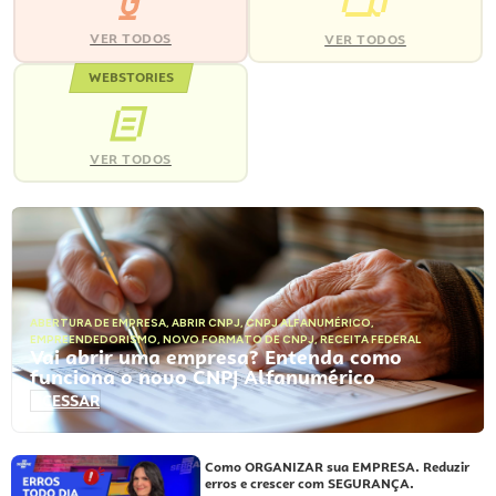
VER TODOS
VER TODOS
WEBSTORIES
VER TODOS
ABERTURA DE EMPRESA
,
ABRIR CNPJ
,
CNPJ ALFANUMÉRICO
,
EMPREENDEDORISMO
,
NOVO FORMATO DE CNPJ
,
RECEITA FEDERAL
Vai abrir uma empresa? Entenda como
funciona o novo CNPJ Alfanumérico
ACESSAR
Como ORGANIZAR sua EMPRESA. Reduzir
erros e crescer com SEGURANÇA.