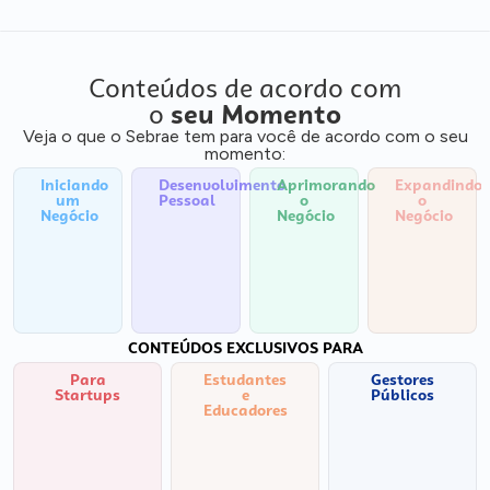
Conteúdos de acordo com
o
seu Momento
Veja o que o Sebrae tem para você de acordo com o seu
momento:
Iniciando
Desenvolvimento
Aprimorando
Expandindo
um
Pessoal
o
o
Negócio
Negócio
Negócio
CONTEÚDOS EXCLUSIVOS PARA
Para
Estudantes
Gestores
Startups
e
Públicos
Educadores