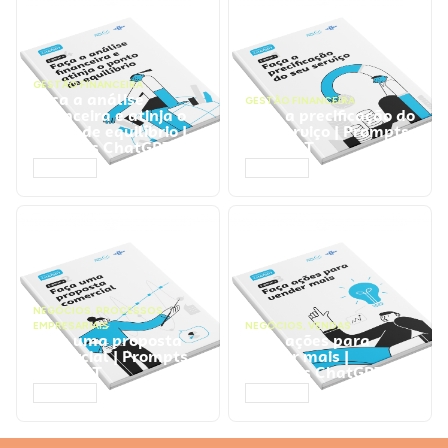
GESTÃO FINANCEIRA
Faça a análise
GESTÃO FINANCEIRA
financeira e atinja o
Faça a precificação do
ponto de equilíbrio |
seu serviço | Prompts
Prompts ChatGPT
ChatGPT
ACESSAR
ACESSAR
NEGÓCIOS
,
PROCESSOS
EMPRESARIAIS
NEGÓCIOS
,
VENDAS
Faça uma proposta
Faça ações para
comercial | Prompts
vender mais |
ChatGPT
Prompts ChatGPT
ACESSAR
ACESSAR