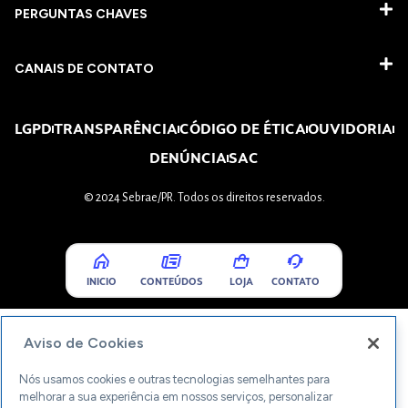
PERGUNTAS CHAVES​
CANAIS DE CONTATO
LGPD
TRANSPARÊNCIA
CÓDIGO DE ÉTICA
OUVIDORIA
DENÚNCIA
SAC
© 2024 Sebrae/PR. Todos os direitos reservados.
INICIO
CONTEÚDOS
LOJA
CONTATO
Aviso de Cookies
Nós usamos cookies e outras tecnologias semelhantes para
melhorar a sua experiência em nossos serviços, personalizar