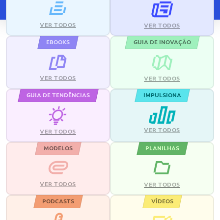
VER TODOS
VER TODOS
EBOOKS
GUIA DE INOVAÇÃO
VER TODOS
VER TODOS
GUIA DE TENDÊNCIAS
IMPULSIONA
VER TODOS
VER TODOS
MODELOS
PLANILHAS
VER TODOS
VER TODOS
PODCASTS
VÍDEOS