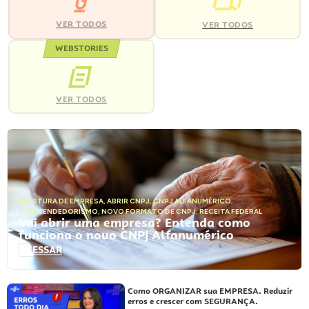
VER TODOS
VER TODOS
WEBSTORIES
VER TODOS
ABERTURA DE EMPRESA
,
ABRIR CNPJ
,
CNPJ ALFANUMÉRICO
,
EMPREENDEDORISMO
,
NOVO FORMATO DE CNPJ
,
RECEITA FEDERAL
Vai abrir uma empresa? Entenda como
funciona o novo CNPJ Alfanumérico
ACESSAR
Como ORGANIZAR sua EMPRESA. Reduzir
erros e crescer com SEGURANÇA.