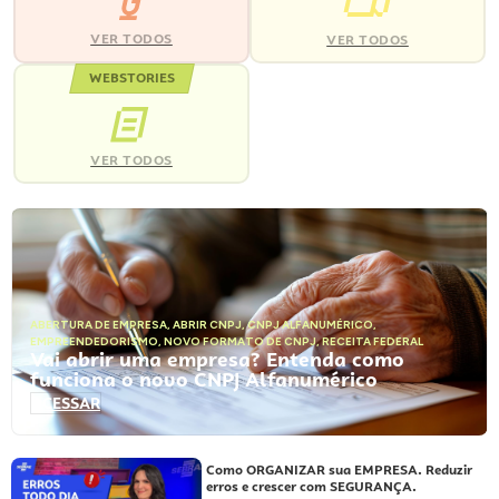
VER TODOS
VER TODOS
WEBSTORIES
VER TODOS
ABERTURA DE EMPRESA
,
ABRIR CNPJ
,
CNPJ ALFANUMÉRICO
,
EMPREENDEDORISMO
,
NOVO FORMATO DE CNPJ
,
RECEITA FEDERAL
Vai abrir uma empresa? Entenda como
funciona o novo CNPJ Alfanumérico
ACESSAR
Como ORGANIZAR sua EMPRESA. Reduzir
erros e crescer com SEGURANÇA.