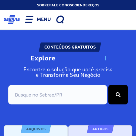
SOBRE
FALE CONOSCO
ENDEREÇOS
MENU
CONTEÚDOS GRATUITOS
Explore
N
o
s
s
o
s
A
Encontre a solução que você precisa
e Transforme Seu Negócio
ARQUIVOS
ARTIGOS