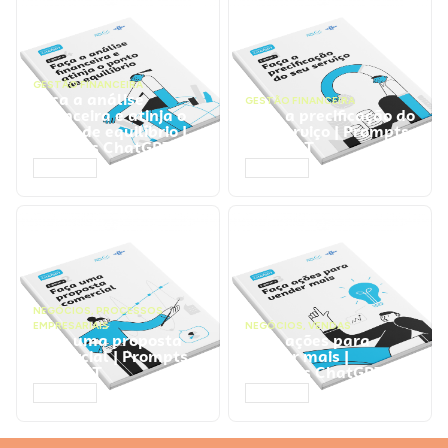
GESTÃO FINANCEIRA
Faça a análise
GESTÃO FINANCEIRA
financeira e atinja o
Faça a precificação do
ponto de equilíbrio |
seu serviço | Prompts
Prompts ChatGPT
ChatGPT
ACESSAR
ACESSAR
NEGÓCIOS
,
PROCESSOS
EMPRESARIAIS
NEGÓCIOS
,
VENDAS
Faça uma proposta
Faça ações para
comercial | Prompts
vender mais |
ChatGPT
Prompts ChatGPT
ACESSAR
ACESSAR