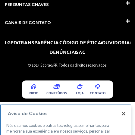
PERGUNTAS CHAVES​
CANAIS DE CONTATO
LGPD
TRANSPARÊNCIA
CÓDIGO DE ÉTICA
OUVIDORIA
DENÚNCIA
SAC
© 2024 Sebrae/PR. Todos os direitos reservados.
INICIO
CONTEÚDOS
LOJA
CONTATO
Aviso de Cookies
Nós usamos cookies e outras tecnologias semelhantes para
melhorar a sua experiência em nossos serviços, personalizar