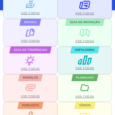
VER TODOS
VER TODOS
EBOOKS
GUIA DE INOVAÇÃO
VER TODOS
VER TODOS
GUIA DE TENDÊNCIAS
IMPULSIONA
VER TODOS
VER TODOS
MODELOS
PLANILHAS
VER TODOS
VER TODOS
PODCASTS
VÍDEOS