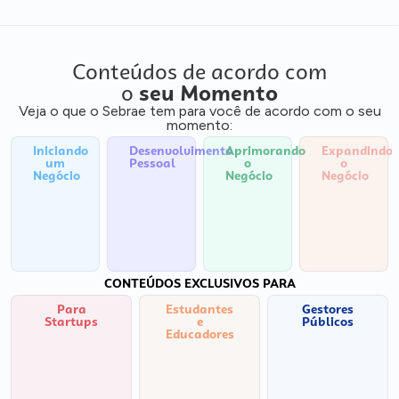
Conteúdos de acordo com
o
seu Momento
Veja o que o Sebrae tem para você de acordo com o seu
momento:
Iniciando
Desenvolvimento
Aprimorando
Expandindo
um
Pessoal
o
o
Negócio
Negócio
Negócio
CONTEÚDOS EXCLUSIVOS PARA
Para
Estudantes
Gestores
Startups
e
Públicos
Educadores