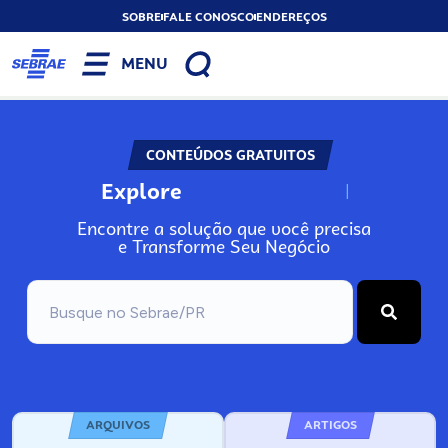
SOBRE
FALE CONOSCO
ENDEREÇOS
MENU
CONTEÚDOS GRATUITOS
Explore
N
o
s
s
o
s
A
Encontre a solução que você precisa
e Transforme Seu Negócio
ARQUIVOS
ARTIGOS