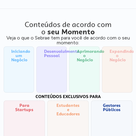
Conteúdos de acordo com
o
seu Momento
Veja o que o Sebrae tem para você de acordo com o seu
momento:
Iniciando
Desenvolvimento
Aprimorando
Expandindo
um
Pessoal
o
o
Negócio
Negócio
Negócio
CONTEÚDOS EXCLUSIVOS PARA
Para
Estudantes
Gestores
Startups
e
Públicos
Educadores