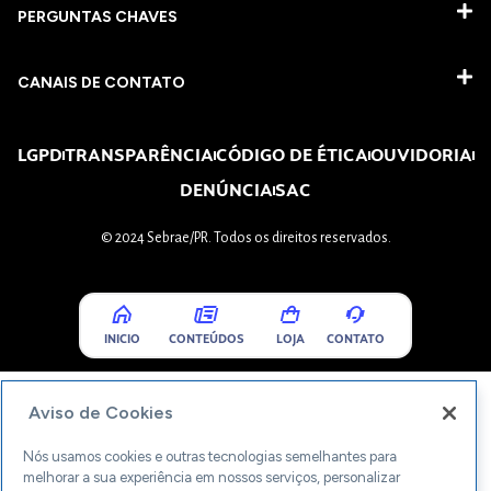
PERGUNTAS CHAVES​
CANAIS DE CONTATO
LGPD
TRANSPARÊNCIA
CÓDIGO DE ÉTICA
OUVIDORIA
DENÚNCIA
SAC
© 2024 Sebrae/PR. Todos os direitos reservados.
INICIO
CONTEÚDOS
LOJA
CONTATO
Aviso de Cookies
Nós usamos cookies e outras tecnologias semelhantes para
melhorar a sua experiência em nossos serviços, personalizar