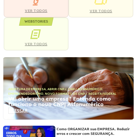
VER TODOS
VER TODOS
WEBSTORIES
VER TODOS
ABERTURA DE EMPRESA
,
ABRIR CNPJ
,
CNPJ ALFANUMÉRICO
,
EMPREENDEDORISMO
,
NOVO FORMATO DE CNPJ
,
RECEITA FEDERAL
Vai abrir uma empresa? Entenda como
funciona o novo CNPJ Alfanumérico
ACESSAR
Como ORGANIZAR sua EMPRESA. Reduzir
erros e crescer com SEGURANÇA.