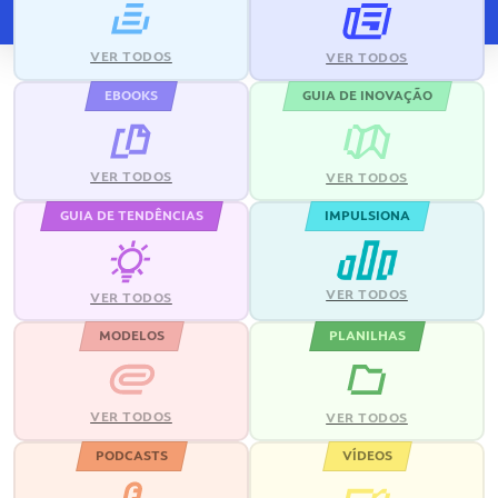
VER TODOS
VER TODOS
EBOOKS
GUIA DE INOVAÇÃO
VER TODOS
VER TODOS
GUIA DE TENDÊNCIAS
IMPULSIONA
VER TODOS
VER TODOS
MODELOS
PLANILHAS
VER TODOS
VER TODOS
PODCASTS
VÍDEOS