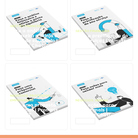
GESTÃO FINANCEIRA
Faça a análise
GESTÃO FINANCEIRA
financeira e atinja o
Faça a precificação do
ponto de equilíbrio |
seu serviço | Prompts
Prompts ChatGPT
ChatGPT
ACESSAR
ACESSAR
NEGÓCIOS
,
PROCESSOS
EMPRESARIAIS
NEGÓCIOS
,
VENDAS
Faça uma proposta
Faça ações para
comercial | Prompts
vender mais |
ChatGPT
Prompts ChatGPT
ACESSAR
ACESSAR