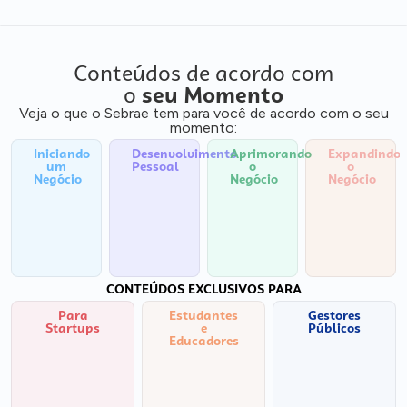
Conteúdos de acordo com
o
seu Momento
Veja o que o Sebrae tem para você de acordo com o seu
momento:
Iniciando
Desenvolvimento
Aprimorando
Expandindo
um
Pessoal
o
o
Negócio
Negócio
Negócio
CONTEÚDOS EXCLUSIVOS PARA
Para
Estudantes
Gestores
Startups
e
Públicos
Educadores