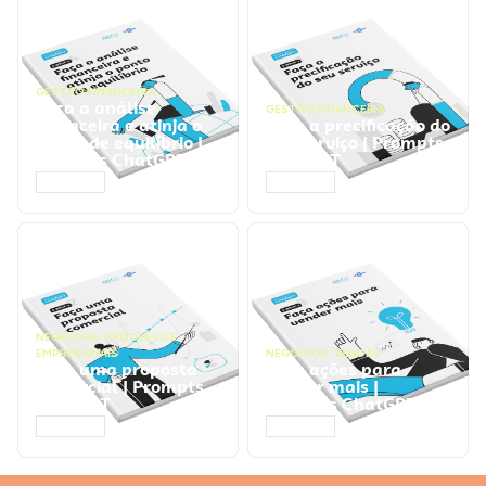
GESTÃO FINANCEIRA
Faça a análise
GESTÃO FINANCEIRA
financeira e atinja o
Faça a precificação do
ponto de equilíbrio |
seu serviço | Prompts
Prompts ChatGPT
ChatGPT
ACESSAR
ACESSAR
NEGÓCIOS
,
PROCESSOS
EMPRESARIAIS
NEGÓCIOS
,
VENDAS
Faça uma proposta
Faça ações para
comercial | Prompts
vender mais |
ChatGPT
Prompts ChatGPT
ACESSAR
ACESSAR