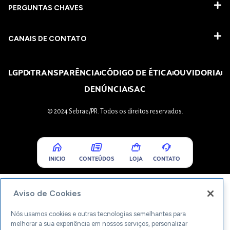
PERGUNTAS CHAVES​
CANAIS DE CONTATO
LGPD
TRANSPARÊNCIA
CÓDIGO DE ÉTICA
OUVIDORIA
DENÚNCIA
SAC
© 2024 Sebrae/PR. Todos os direitos reservados.
INICIO
CONTEÚDOS
LOJA
CONTATO
Aviso de Cookies
Nós usamos cookies e outras tecnologias semelhantes para
melhorar a sua experiência em nossos serviços, personalizar