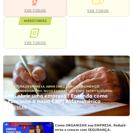
VER TODOS
VER TODOS
WEBSTORIES
VER TODOS
ABERTURA DE EMPRESA
,
ABRIR CNPJ
,
CNPJ ALFANUMÉRICO
,
EMPREENDEDORISMO
,
NOVO FORMATO DE CNPJ
,
RECEITA FEDERAL
Vai abrir uma empresa? Entenda como
funciona o novo CNPJ Alfanumérico
ACESSAR
Como ORGANIZAR sua EMPRESA. Reduzir
erros e crescer com SEGURANÇA.