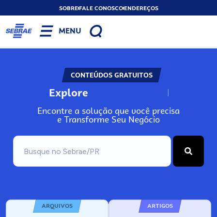
SOBRE
FALE CONOSCO
ENDEREÇOS
MENU
CONTEÚDOS GRATUITOS
Explore
N
o
s
s
o
s
A
Encontre a solução que você precisa
e Transforme Seu Negócio
ARQUIVOS
ARTIGOS