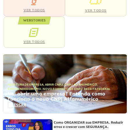
VER TODOS
VER TODOS
WEBSTORIES
VER TODOS
ABERTURA DE EMPRESA
,
ABRIR CNPJ
,
CNPJ ALFANUMÉRICO
,
EMPREENDEDORISMO
,
NOVO FORMATO DE CNPJ
,
RECEITA FEDERAL
Vai abrir uma empresa? Entenda como
funciona o novo CNPJ Alfanumérico
ACESSAR
Como ORGANIZAR sua EMPRESA. Reduzir
erros e crescer com SEGURANÇA.