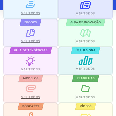
VER TODOS
VER TODOS
EBOOKS
GUIA DE INOVAÇÃO
VER TODOS
VER TODOS
GUIA DE TENDÊNCIAS
IMPULSIONA
VER TODOS
VER TODOS
MODELOS
PLANILHAS
VER TODOS
VER TODOS
PODCASTS
VÍDEOS