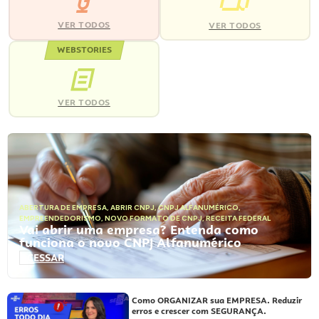
VER TODOS
VER TODOS
WEBSTORIES
VER TODOS
ABERTURA DE EMPRESA
,
ABRIR CNPJ
,
CNPJ ALFANUMÉRICO
,
EMPREENDEDORISMO
,
NOVO FORMATO DE CNPJ
,
RECEITA FEDERAL
Vai abrir uma empresa? Entenda como
funciona o novo CNPJ Alfanumérico
ACESSAR
Como ORGANIZAR sua EMPRESA. Reduzir
erros e crescer com SEGURANÇA.