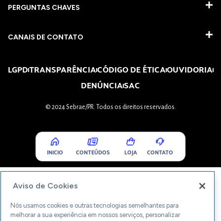
PERGUNTAS CHAVES​
CANAIS DE CONTATO
LGPD
TRANSPARÊNCIA
CÓDIGO DE ÉTICA
OUVIDORIA
DENÚNCIA
SAC
© 2024 Sebrae/PR. Todos os direitos reservados.
INICIO
CONTEÚDOS
LOJA
CONTATO
Aviso de Cookies
Nós usamos cookies e outras tecnologias semelhantes para
melhorar a sua experiência em nossos serviços, personalizar