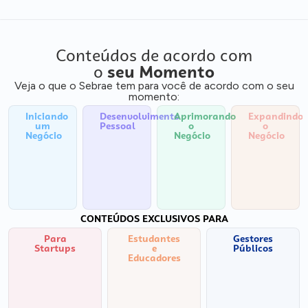
Conteúdos de acordo com
o
seu Momento
Veja o que o Sebrae tem para você de acordo com o seu
momento:
Iniciando
Desenvolvimento
Aprimorando
Expandindo
um
Pessoal
o
o
Negócio
Negócio
Negócio
CONTEÚDOS EXCLUSIVOS PARA
Para
Estudantes
Gestores
Startups
e
Públicos
Educadores