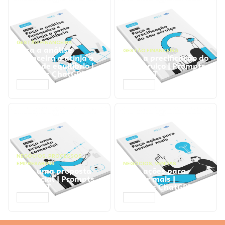
GESTÃO FINANCEIRA
Faça a análise
GESTÃO FINANCEIRA
financeira e atinja o
Faça a precificação do
ponto de equilíbrio |
seu serviço | Prompts
Prompts ChatGPT
ChatGPT
ACESSAR
ACESSAR
NEGÓCIOS
,
PROCESSOS
EMPRESARIAIS
NEGÓCIOS
,
VENDAS
Faça uma proposta
Faça ações para
comercial | Prompts
vender mais |
ChatGPT
Prompts ChatGPT
ACESSAR
ACESSAR