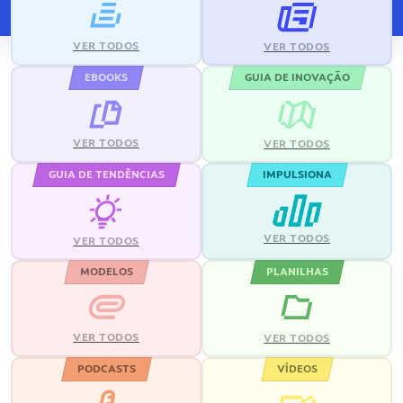
VER TODOS
VER TODOS
EBOOKS
GUIA DE INOVAÇÃO
VER TODOS
VER TODOS
GUIA DE TENDÊNCIAS
IMPULSIONA
VER TODOS
VER TODOS
MODELOS
PLANILHAS
VER TODOS
VER TODOS
PODCASTS
VÍDEOS