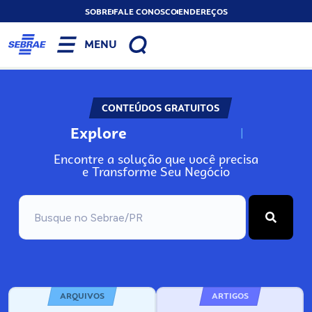
SOBRE
FALE CONOSCO
ENDEREÇOS
MENU
CONTEÚDOS GRATUITOS
Explore
N
o
s
s
o
s
A
Encontre a solução que você precisa
e Transforme Seu Negócio
ARQUIVOS
ARTIGOS