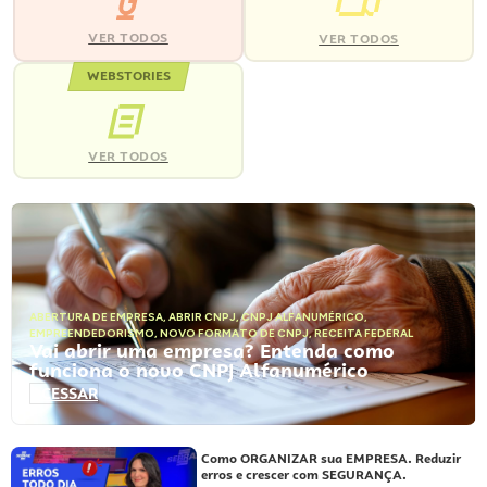
VER TODOS
VER TODOS
WEBSTORIES
VER TODOS
ABERTURA DE EMPRESA
,
ABRIR CNPJ
,
CNPJ ALFANUMÉRICO
,
EMPREENDEDORISMO
,
NOVO FORMATO DE CNPJ
,
RECEITA FEDERAL
Vai abrir uma empresa? Entenda como
funciona o novo CNPJ Alfanumérico
ACESSAR
Como ORGANIZAR sua EMPRESA. Reduzir
erros e crescer com SEGURANÇA.