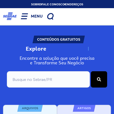
SOBRE
FALE CONOSCO
ENDEREÇOS
MENU
CONTEÚDOS GRATUITOS
Explore
N
o
s
s
o
s
A
Encontre a solução que você precisa
e Transforme Seu Negócio
ARQUIVOS
ARTIGOS