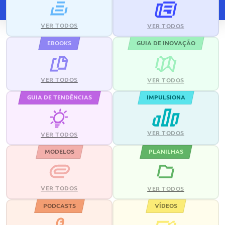
VER TODOS
VER TODOS
EBOOKS
GUIA DE INOVAÇÃO
VER TODOS
VER TODOS
GUIA DE TENDÊNCIAS
IMPULSIONA
VER TODOS
VER TODOS
MODELOS
PLANILHAS
VER TODOS
VER TODOS
PODCASTS
VÍDEOS