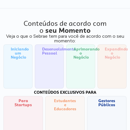
Conteúdos de acordo com
o
seu Momento
Veja o que o Sebrae tem para você de acordo com o seu
momento:
Iniciando
Desenvolvimento
Aprimorando
Expandindo
um
Pessoal
o
o
Negócio
Negócio
Negócio
CONTEÚDOS EXCLUSIVOS PARA
Para
Estudantes
Gestores
Startups
e
Públicos
Educadores