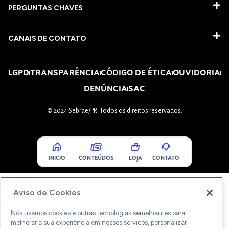
PERGUNTAS CHAVES​
CANAIS DE CONTATO
LGPD
TRANSPARÊNCIA
CÓDIGO DE ÉTICA
OUVIDORIA
DENÚNCIA
SAC
© 2024 Sebrae/PR. Todos os direitos reservados.
INICIO
CONTEÚDOS
LOJA
CONTATO
Aviso de Cookies
Nós usamos cookies e outras tecnologias semelhantes para
melhorar a sua experiência em nossos serviços, personalizar