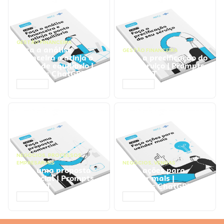
GESTÃO FINANCEIRA
Faça a análise
GESTÃO FINANCEIRA
financeira e atinja o
Faça a precificação do
ponto de equilíbrio |
seu serviço | Prompts
Prompts ChatGPT
ChatGPT
ACESSAR
ACESSAR
NEGÓCIOS
,
PROCESSOS
EMPRESARIAIS
NEGÓCIOS
,
VENDAS
Faça uma proposta
Faça ações para
comercial | Prompts
vender mais |
ChatGPT
Prompts ChatGPT
ACESSAR
ACESSAR