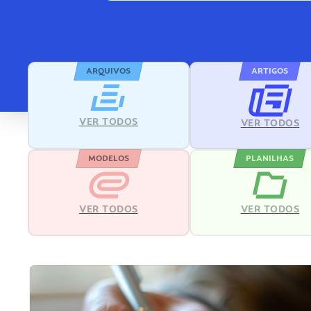
ARQUIVOS
ARTIGOS
VER TODOS
VER TODOS
MODELOS
PLANILHAS
VER TODOS
VER TODOS