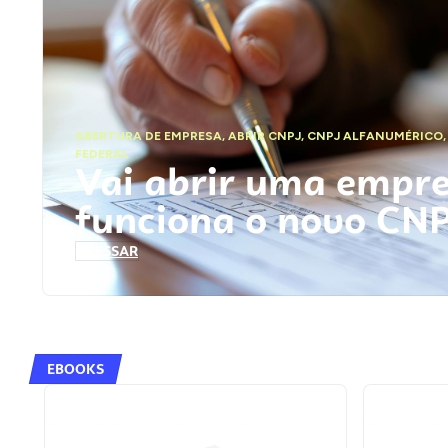
ABERTURA DE EMPRESA
,
ABRIR CNPJ
,
CNPJ ALFANUMÉRICO
FEDERAL
Vai abrir uma empr
funciona o novo CN
ACESSAR
EBOOKS