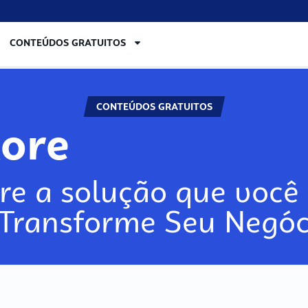
CONTEÚDOS GRATUITOS
CONTEÚDOS GRATUITOS
lore
re a solução que você 
 Transforme Seu Negóc