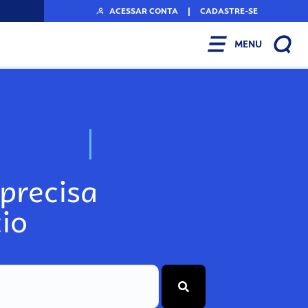
ACESSAR CONTA
|
CADASTRE-SE
MENU
N
o
s
s
o
s
A
r
precisa
io