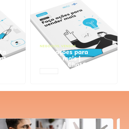
NEGÓCIOS
,
VENDAS
ta
Faça ações para
pts
vender mais |
Prompts ChatGPT
ACESSAR