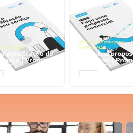
NEGÓCIOS
,
PROCESSOS
 FINANCEIRA
EMPRESARIAIS
 a precificação do
Faça uma propos
serviço | Prompts
comercial | Prom
tGPT
ChatGPT
AR
ACESSAR