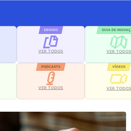
EBOOKS
GUIA DE INOVA
VER TODOS
VER TODO
PODCASTS
VÍDEOS
VER TODOS
VER TODO