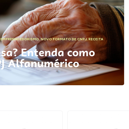
,
EMPREENDEDORISMO
,
NOVO FORMATO DE CNPJ
,
RECEITA
esa? Entenda como
PJ Alfanumérico