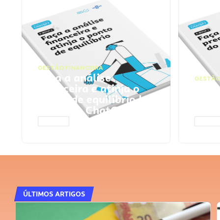
GESTÃO FINANCEIRA
Faça a análise
GESTÃO
financeira e atinja o
Faça
ponto de equilíbrio |
seu 
Prompts ChatGPT
Cha
ACESSAR
ACESS
ÚLTIMOS ARTIGOS