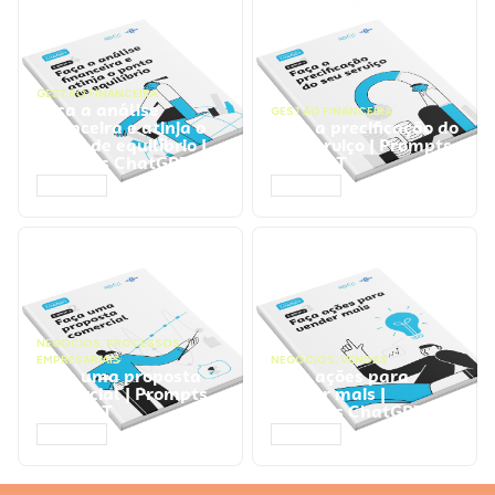
GESTÃO FINANCEIRA
Faça a análise
GESTÃO FINANCEIRA
financeira e atinja o
Faça a precificação do
ponto de equilíbrio |
seu serviço | Prompts
Prompts ChatGPT
ChatGPT
ACESSAR
ACESSAR
NEGÓCIOS
,
PROCESSOS
EMPRESARIAIS
NEGÓCIOS
,
VENDAS
Faça uma proposta
Faça ações para
comercial | Prompts
vender mais |
ChatGPT
Prompts ChatGPT
ACESSAR
ACESSAR