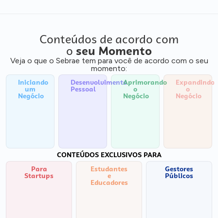
Conteúdos de acordo com
o
seu Momento
Veja o que o Sebrae tem para você de acordo com o seu
momento:
Iniciando
Desenvolvimento
Aprimorando
Expandindo
um
Pessoal
o
o
Negócio
Negócio
Negócio
CONTEÚDOS EXCLUSIVOS PARA
Para
Estudantes
Gestores
Startups
e
Públicos
Educadores