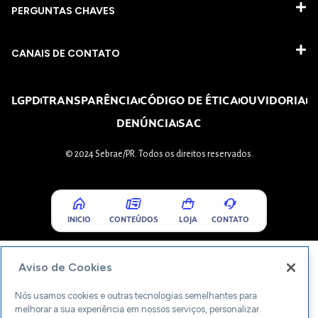
PERGUNTAS CHAVES​
CANAIS DE CONTATO
LGPD
TRANSPARÊNCIA
CÓDIGO DE ÉTICA
OUVIDORIA
DENÚNCIA
SAC
© 2024 Sebrae/PR. Todos os direitos reservados.
INICIO
CONTEÚDOS
LOJA
CONTATO
Aviso de Cookies
Nós usamos cookies e outras tecnologias semelhantes para
melhorar a sua experiência em nossos serviços, personalizar