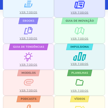
VER TODOS
VER TODOS
EBOOKS
GUIA DE INOVAÇÃO
VER TODOS
VER TODOS
GUIA DE TENDÊNCIAS
IMPULSIONA
VER TODOS
VER TODOS
MODELOS
PLANILHAS
VER TODOS
VER TODOS
PODCASTS
VÍDEOS