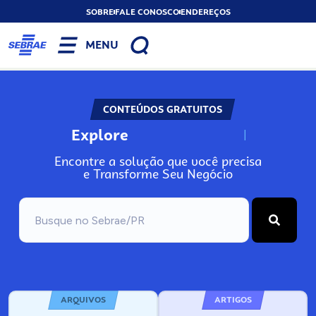
SOBRE
FALE CONOSCO
ENDEREÇOS
MENU
CONTEÚDOS GRATUITOS
Explore
N
o
s
s
o
s
A
Encontre a solução que você precisa
e Transforme Seu Negócio
ARQUIVOS
ARTIGOS