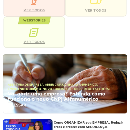
VER TODOS
VER TODOS
WEBSTORIES
VER TODOS
ABERTURA DE EMPRESA
,
ABRIR CNPJ
,
CNPJ ALFANUMÉRICO
,
EMPREENDEDORISMO
,
NOVO FORMATO DE CNPJ
,
RECEITA FEDERAL
Vai abrir uma empresa? Entenda como
funciona o novo CNPJ Alfanumérico
ACESSAR
Como ORGANIZAR sua EMPRESA. Reduzir
erros e crescer com SEGURANÇA.