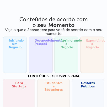
Conteúdos de acordo com
o
seu Momento
Veja o que o Sebrae tem para você de acordo com o seu
momento:
Iniciando
Desenvolvimento
Aprimorando
Expandindo
um
Pessoal
o
o
Negócio
Negócio
Negócio
CONTEÚDOS EXCLUSIVOS PARA
Para
Estudantes
Gestores
Startups
e
Públicos
Educadores