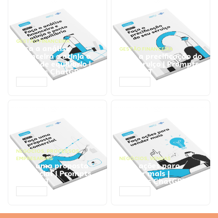
GESTÃO FINANCEIRA
Faça a análise
GESTÃO FINANCEIRA
financeira e atinja o
Faça a precificação do
ponto de equilíbrio |
seu serviço | Prompts
Prompts ChatGPT
ChatGPT
ACESSAR
ACESSAR
NEGÓCIOS
,
PROCESSOS
EMPRESARIAIS
NEGÓCIOS
,
VENDAS
Faça uma proposta
Faça ações para
comercial | Prompts
vender mais |
ChatGPT
Prompts ChatGPT
ACESSAR
ACESSAR