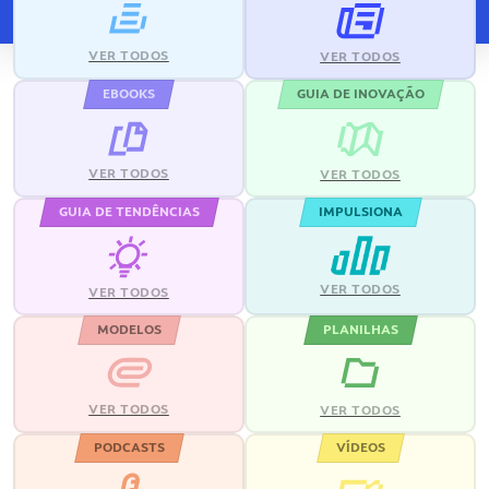
VER TODOS
VER TODOS
EBOOKS
GUIA DE INOVAÇÃO
VER TODOS
VER TODOS
GUIA DE TENDÊNCIAS
IMPULSIONA
VER TODOS
VER TODOS
MODELOS
PLANILHAS
VER TODOS
VER TODOS
PODCASTS
VÍDEOS