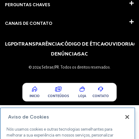
PERGUNTAS CHAVES​
CANAIS DE CONTATO
LGPD
TRANSPARÊNCIA
CÓDIGO DE ÉTICA
OUVIDORIA
DENÚNCIA
SAC
© 2024 Sebrae/PR. Todos os direitos reservados.
INICIO
CONTEÚDOS
LOJA
CONTATO
Aviso de Cookies
Nós usamos cookies e outras tecnologias semelhantes para
melhorar a sua experiência em nossos serviços, personalizar