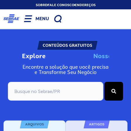
SOBRE
FALE CONOSCO
ENDEREÇOS
MENU
CONTEÚDOS GRATUITOS
Explore
N
o
s
s
o
s
I
n
f
o
Encontre a solução que você precisa
e Transforme Seu Negócio
ARQUIVOS
ARTIGOS