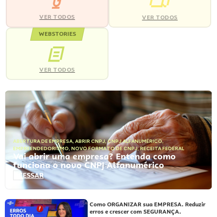
VER TODOS
VER TODOS
WEBSTORIES
VER TODOS
ABERTURA DE EMPRESA
,
ABRIR CNPJ
,
CNPJ ALFANUMÉRICO
,
EMPREENDEDORISMO
,
NOVO FORMATO DE CNPJ
,
RECEITA FEDERAL
Vai abrir uma empresa? Entenda como
funciona o novo CNPJ Alfanumérico
ACESSAR
Como ORGANIZAR sua EMPRESA. Reduzir
erros e crescer com SEGURANÇA.