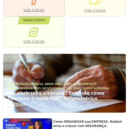
VER TODOS
VER TODOS
WEBSTORIES
VER TODOS
ABERTURA DE EMPRESA
,
ABRIR CNPJ
,
CNPJ ALFANUMÉRICO
,
EMPREENDEDORISMO
,
NOVO FORMATO DE CNPJ
,
RECEITA FEDERAL
Vai abrir uma empresa? Entenda como
funciona o novo CNPJ Alfanumérico
ACESSAR
Como ORGANIZAR sua EMPRESA. Reduzir
erros e crescer com SEGURANÇA.