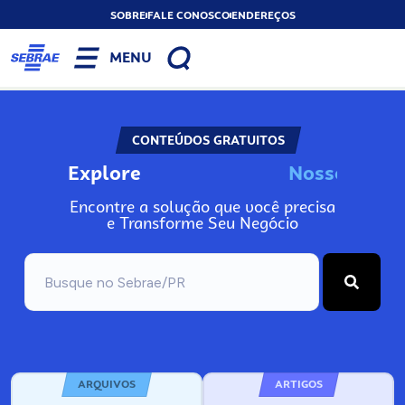
SOBRE
FALE CONOSCO
ENDEREÇOS
MENU
CONTEÚDOS GRATUITOS
Explore
N
o
s
s
o
s
I
n
f
o
Encontre a solução que você precisa
e Transforme Seu Negócio
ARQUIVOS
ARTIGOS