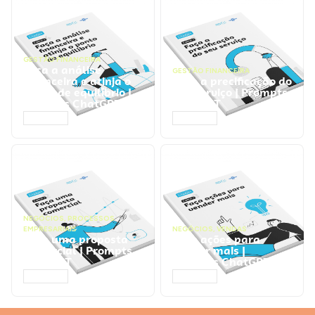
GESTÃO FINANCEIRA
Faça a análise
GESTÃO FINANCEIRA
financeira e atinja o
Faça a precificação do
ponto de equilíbrio |
seu serviço | Prompts
Prompts ChatGPT
ChatGPT
ACESSAR
ACESSAR
NEGÓCIOS
,
PROCESSOS
EMPRESARIAIS
NEGÓCIOS
,
VENDAS
Faça uma proposta
Faça ações para
comercial | Prompts
vender mais |
ChatGPT
Prompts ChatGPT
ACESSAR
ACESSAR