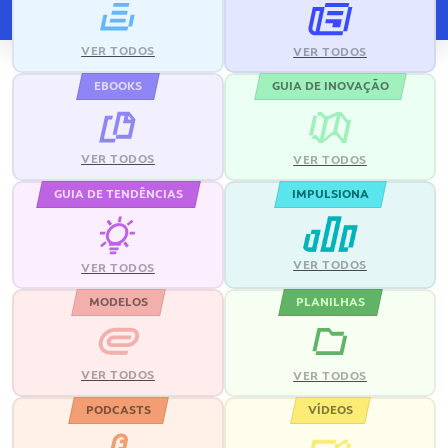
VER TODOS
VER TODOS
EBOOKS
GUIA DE INOVAÇÃO
VER TODOS
VER TODOS
GUIA DE TENDÊNCIAS
IMPULSIONA
VER TODOS
VER TODOS
MODELOS
PLANILHAS
VER TODOS
VER TODOS
PODCASTS
VÍDEOS