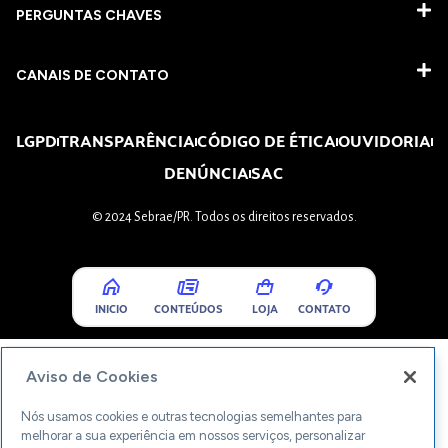
PERGUNTAS CHAVES​
CANAIS DE CONTATO
LGPD
TRANSPARÊNCIA
CÓDIGO DE ÉTICA
OUVIDORIA
DENÚNCIA
SAC
© 2024 Sebrae/PR. Todos os direitos reservados.
INICIO
CONTEÚDOS
LOJA
CONTATO
Aviso de Cookies
Nós usamos cookies e outras tecnologias semelhantes para
melhorar a sua experiência em nossos serviços, personalizar