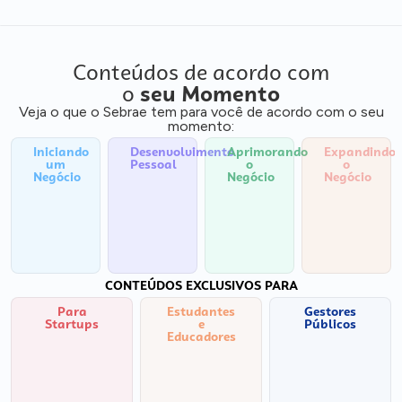
Conteúdos de acordo com
o
seu Momento
Veja o que o Sebrae tem para você de acordo com o seu
momento:
Iniciando
Desenvolvimento
Aprimorando
Expandindo
um
Pessoal
o
o
Negócio
Negócio
Negócio
CONTEÚDOS EXCLUSIVOS PARA
Para
Estudantes
Gestores
Startups
e
Públicos
Educadores