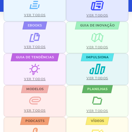
VER TODOS
VER TODOS
EBOOKS
GUIA DE INOVAÇÃO
VER TODOS
VER TODOS
GUIA DE TENDÊNCIAS
IMPULSIONA
VER TODOS
VER TODOS
MODELOS
PLANILHAS
VER TODOS
VER TODOS
PODCASTS
VÍDEOS