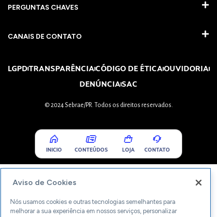
PERGUNTAS CHAVES​
CANAIS DE CONTATO
LGPD
TRANSPARÊNCIA
CÓDIGO DE ÉTICA
OUVIDORIA
DENÚNCIA
SAC
© 2024 Sebrae/PR. Todos os direitos reservados.
INICIO
CONTEÚDOS
LOJA
CONTATO
Aviso de Cookies
Nós usamos cookies e outras tecnologias semelhantes para
melhorar a sua experiência em nossos serviços, personalizar