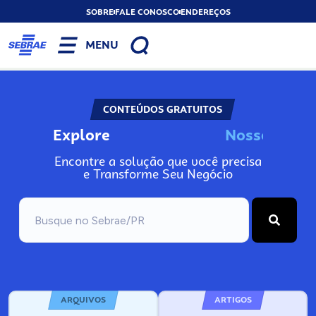
SOBRE
FALE CONOSCO
ENDEREÇOS
MENU
CONTEÚDOS GRATUITOS
Explore
N
o
s
s
o
s
I
n
f
o
Encontre a solução que você precisa
e Transforme Seu Negócio
ARQUIVOS
ARTIGOS