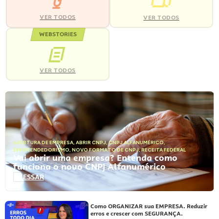
VER TODOS
VER TODOS
WEBSTORIES
VER TODOS
ABERTURA DE EMPRESA
,
ABRIR CNPJ
,
CNPJ ALFANUMÉRICO
,
EMPREENDEDORISMO
,
NOVO FORMATO DE CNPJ
,
RECEITA FEDERAL
Vai abrir uma empresa? Entenda como
funciona o novo CNPJ Alfanumérico
ACESSAR
Como ORGANIZAR sua EMPRESA. Reduzir
erros e crescer com SEGURANÇA.