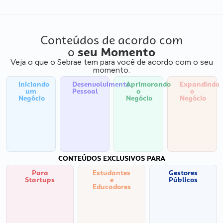
Conteúdos de acordo com
o
seu Momento
Veja o que o Sebrae tem para você de acordo com o seu
momento:
Iniciando
Desenvolvimento
Aprimorando
Expandindo
um
Pessoal
o
o
Negócio
Negócio
Negócio
CONTEÚDOS EXCLUSIVOS PARA
Para
Estudantes
Gestores
Startups
e
Públicos
Educadores