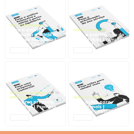
GESTÃO FINANCEIRA
Faça a análise
GESTÃO FINANCEIRA
financeira e atinja o
Faça a precificação do
ponto de equilíbrio |
seu serviço | Prompts
Prompts ChatGPT
ChatGPT
ACESSAR
ACESSAR
NEGÓCIOS
,
PROCESSOS
EMPRESARIAIS
NEGÓCIOS
,
VENDAS
Faça uma proposta
Faça ações para
comercial | Prompts
vender mais |
ChatGPT
Prompts ChatGPT
ACESSAR
ACESSAR