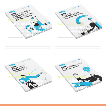
GESTÃO FINANCEIRA
Faça a análise
GESTÃO FINANCEIRA
financeira e atinja o
Faça a precificação do
ponto de equilíbrio |
seu serviço | Prompts
Prompts ChatGPT
ChatGPT
ACESSAR
ACESSAR
NEGÓCIOS
,
PROCESSOS
EMPRESARIAIS
NEGÓCIOS
,
VENDAS
Faça uma proposta
Faça ações para
comercial | Prompts
vender mais |
ChatGPT
Prompts ChatGPT
ACESSAR
ACESSAR