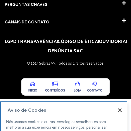
PERGUNTAS CHAVES​
CANAIS DE CONTATO
LGPD
TRANSPARÊNCIA
CÓDIGO DE ÉTICA
OUVIDORIA
DENÚNCIA
SAC
© 2024 Sebrae/PR. Todos os direitos reservados.
INICIO
CONTEÚDOS
LOJA
CONTATO
Aviso de Cookies
Nós usamos cookies e outras tecnologias semelhantes para
melhorar a sua experiência em nossos serviços, personalizar