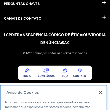
PERGUNTAS CHAVES​
CANAIS DE CONTATO
LGPD
TRANSPARÊNCIA
CÓDIGO DE ÉTICA
OUVIDORIA
DENÚNCIA
SAC
© 2024 Sebrae/PR. Todos os direitos reservados.
INICIO
CONTEÚDOS
LOJA
CONTATO
Aviso de Cookies
Nós usamos cookies e outras tecnologias semelhantes para
melhorar a sua experiência em nossos serviços, personalizar