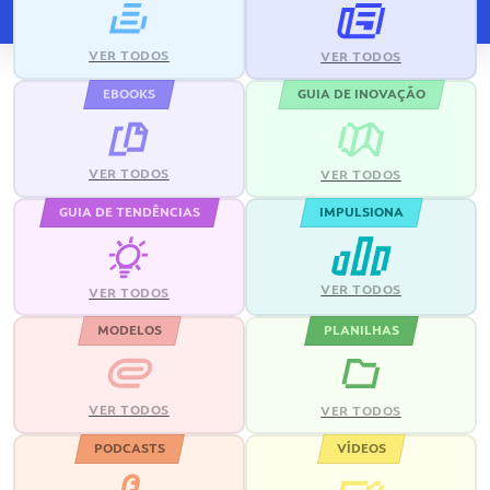
VER TODOS
VER TODOS
EBOOKS
GUIA DE INOVAÇÃO
VER TODOS
VER TODOS
GUIA DE TENDÊNCIAS
IMPULSIONA
VER TODOS
VER TODOS
MODELOS
PLANILHAS
VER TODOS
VER TODOS
PODCASTS
VÍDEOS