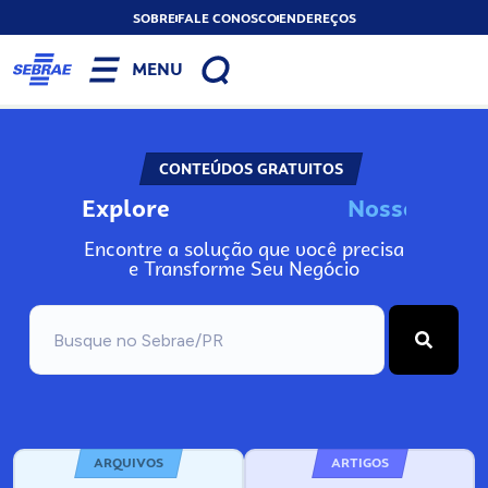
SOBRE
FALE CONOSCO
ENDEREÇOS
MENU
CONTEÚDOS GRATUITOS
Explore
N
o
s
s
o
s
A
Encontre a solução que você precisa
e Transforme Seu Negócio
ARQUIVOS
ARTIGOS