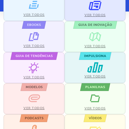
VER TODOS
VER TODOS
EBOOKS
GUIA DE INOVAÇÃO
VER TODOS
VER TODOS
GUIA DE TENDÊNCIAS
IMPULSIONA
VER TODOS
VER TODOS
MODELOS
PLANILHAS
VER TODOS
VER TODOS
PODCASTS
VÍDEOS