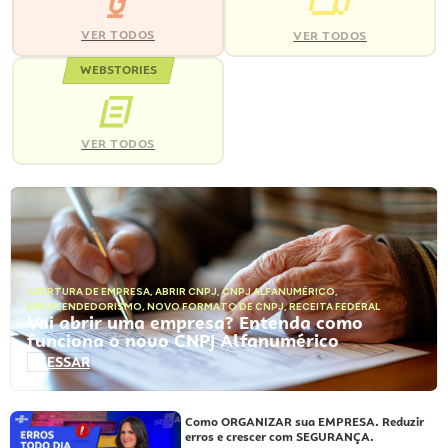
VER TODOS
VER TODOS
WEBSTORIES
VER TODOS
ABERTURA DE EMPRESA
,
ABRIR CNPJ
,
CNPJ ALFANUMÉRICO
,
EMPREENDEDORISMO
,
NOVO FORMATO DE CNPJ
,
RECEITA FEDERAL
Vai abrir uma empresa? Entenda como
funciona o novo CNPJ Alfanumérico
ACESSAR
Como ORGANIZAR sua EMPRESA. Reduzir
erros e crescer com SEGURANÇA.