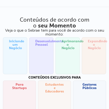
Conteúdos de acordo com
o
seu Momento
Veja o que o Sebrae tem para você de acordo com o seu
momento:
Iniciando
Desenvolvimento
Aprimorando
Expandindo
um
Pessoal
o
o
Negócio
Negócio
Negócio
CONTEÚDOS EXCLUSIVOS PARA
Para
Estudantes
Gestores
Startups
e
Públicos
Educadores