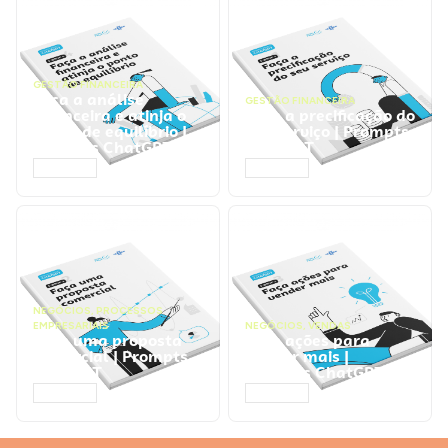
GESTÃO FINANCEIRA
Faça a análise
GESTÃO FINANCEIRA
financeira e atinja o
Faça a precificação do
ponto de equilíbrio |
seu serviço | Prompts
Prompts ChatGPT
ChatGPT
ACESSAR
ACESSAR
NEGÓCIOS
,
PROCESSOS
EMPRESARIAIS
NEGÓCIOS
,
VENDAS
Faça uma proposta
Faça ações para
comercial | Prompts
vender mais |
ChatGPT
Prompts ChatGPT
ACESSAR
ACESSAR