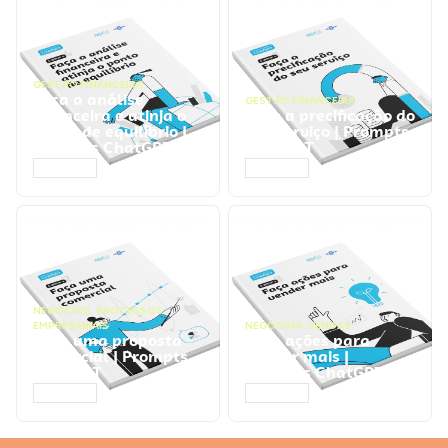
GESTÃO FINANCEIRA
Faça a análise
GESTÃO FINANCEIRA
financeira e atinja o
Faça a precificação do
ponto de equilíbrio |
seu serviço | Prompts
Prompts ChatGPT
ChatGPT
ACESSAR
ACESSAR
NEGÓCIOS
,
PROCESSOS
EMPRESARIAIS
NEGÓCIOS
,
VENDAS
Faça uma proposta
Faça ações para
comercial | Prompts
vender mais |
ChatGPT
Prompts ChatGPT
ACESSAR
ACESSAR