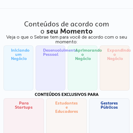
Conteúdos de acordo com
o
seu Momento
Veja o que o Sebrae tem para você de acordo com o seu
momento:
Iniciando
Desenvolvimento
Aprimorando
Expandindo
um
Pessoal
o
o
Negócio
Negócio
Negócio
CONTEÚDOS EXCLUSIVOS PARA
Para
Estudantes
Gestores
Startups
e
Públicos
Educadores