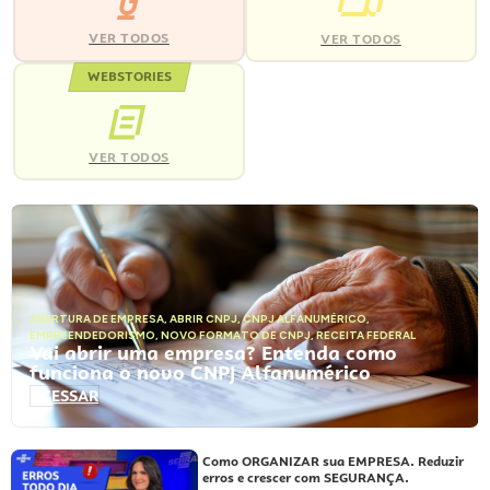
VER TODOS
VER TODOS
WEBSTORIES
VER TODOS
ABERTURA DE EMPRESA
,
ABRIR CNPJ
,
CNPJ ALFANUMÉRICO
,
EMPREENDEDORISMO
,
NOVO FORMATO DE CNPJ
,
RECEITA FEDERAL
Vai abrir uma empresa? Entenda como
funciona o novo CNPJ Alfanumérico
ACESSAR
Como ORGANIZAR sua EMPRESA. Reduzir
erros e crescer com SEGURANÇA.