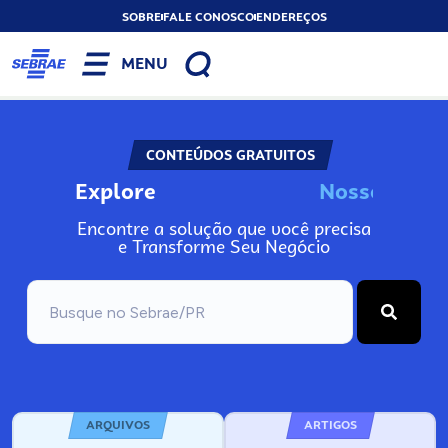
SOBRE
FALE CONOSCO
ENDEREÇOS
MENU
CONTEÚDOS GRATUITOS
Explore
N
o
s
s
o
s
I
n
f
o
Encontre a solução que você precisa
e Transforme Seu Negócio
ARQUIVOS
ARTIGOS