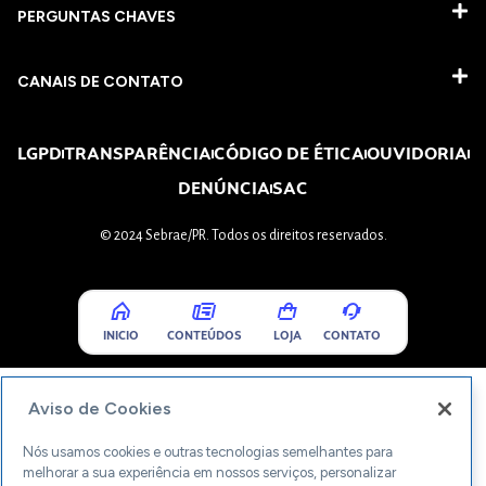
PERGUNTAS CHAVES​
CANAIS DE CONTATO
LGPD
TRANSPARÊNCIA
CÓDIGO DE ÉTICA
OUVIDORIA
DENÚNCIA
SAC
© 2024 Sebrae/PR. Todos os direitos reservados.
INICIO
CONTEÚDOS
LOJA
CONTATO
Aviso de Cookies
Nós usamos cookies e outras tecnologias semelhantes para
melhorar a sua experiência em nossos serviços, personalizar