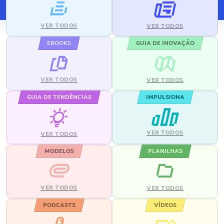
VER TODOS
VER TODOS
EBOOKS
GUIA DE INOVAÇÃO
VER TODOS
VER TODOS
GUIA DE TENDÊNCIAS
IMPULSIONA
VER TODOS
VER TODOS
MODELOS
PLANILHAS
VER TODOS
VER TODOS
PODCASTS
VÍDEOS