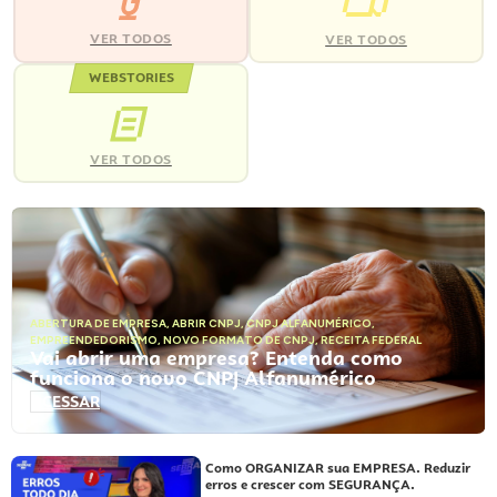
VER TODOS
VER TODOS
WEBSTORIES
VER TODOS
ABERTURA DE EMPRESA
,
ABRIR CNPJ
,
CNPJ ALFANUMÉRICO
,
EMPREENDEDORISMO
,
NOVO FORMATO DE CNPJ
,
RECEITA FEDERAL
Vai abrir uma empresa? Entenda como
funciona o novo CNPJ Alfanumérico
ACESSAR
Como ORGANIZAR sua EMPRESA. Reduzir
erros e crescer com SEGURANÇA.