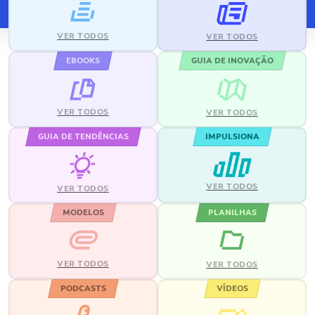
VER TODOS
VER TODOS
EBOOKS
GUIA DE INOVAÇÃO
VER TODOS
VER TODOS
GUIA DE TENDÊNCIAS
IMPULSIONA
VER TODOS
VER TODOS
MODELOS
PLANILHAS
VER TODOS
VER TODOS
PODCASTS
VÍDEOS