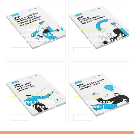
GESTÃO FINANCEIRA
Faça a análise
GESTÃO FINANCEIRA
financeira e atinja o
Faça a precificação do
ponto de equilíbrio |
seu serviço | Prompts
Prompts ChatGPT
ChatGPT
ACESSAR
ACESSAR
NEGÓCIOS
,
PROCESSOS
EMPRESARIAIS
NEGÓCIOS
,
VENDAS
Faça uma proposta
Faça ações para
comercial | Prompts
vender mais |
ChatGPT
Prompts ChatGPT
ACESSAR
ACESSAR