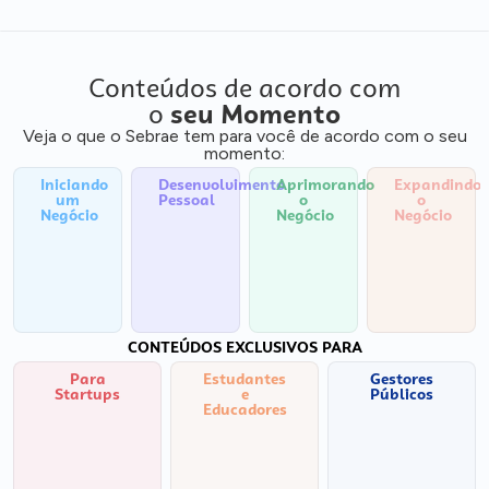
Conteúdos de acordo com
o
seu Momento
Veja o que o Sebrae tem para você de acordo com o seu
momento:
Iniciando
Desenvolvimento
Aprimorando
Expandindo
um
Pessoal
o
o
Negócio
Negócio
Negócio
CONTEÚDOS EXCLUSIVOS PARA
Para
Estudantes
Gestores
Startups
e
Públicos
Educadores