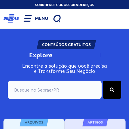
SOBRE
FALE CONOSCO
ENDEREÇOS
MENU
CONTEÚDOS GRATUITOS
Explore
N
o
s
s
o
s
A
Encontre a solução que você precisa
e Transforme Seu Negócio
ARQUIVOS
ARTIGOS