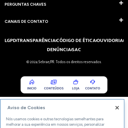
PERGUNTAS CHAVES​
CANAIS DE CONTATO
LGPD
TRANSPARÊNCIA
CÓDIGO DE ÉTICA
OUVIDORIA
DENÚNCIA
SAC
© 2024 Sebrae/PR. Todos os direitos reservados.
INICIO
CONTEÚDOS
LOJA
CONTATO
Aviso de Cookies
Nós usamos cookies e outras tecnologias semelhantes para
melhorar a sua experiência em nossos serviços, personalizar