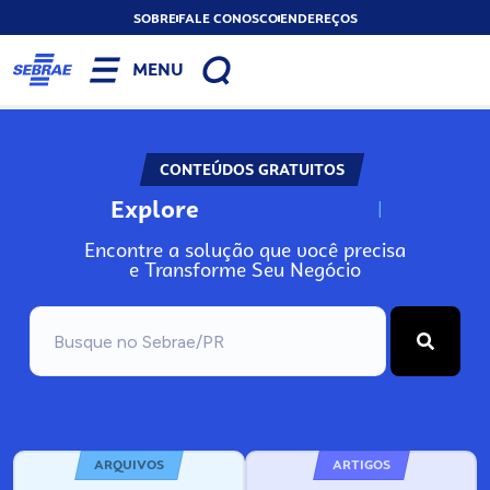
SOBRE
FALE CONOSCO
ENDEREÇOS
MENU
CONTEÚDOS GRATUITOS
Explore
N
o
s
s
o
s
A
Encontre a solução que você precisa
e Transforme Seu Negócio
ARQUIVOS
ARTIGOS