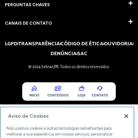
PERGUNTAS CHAVES​
CANAIS DE CONTATO
LGPD
TRANSPARÊNCIA
CÓDIGO DE ÉTICA
OUVIDORIA
DENÚNCIA
SAC
© 2024 Sebrae/PR. Todos os direitos reservados.
INICIO
CONTEÚDOS
LOJA
CONTATO
Aviso de Cookies
Nós usamos cookies e outras tecnologias semelhantes para
melhorar a sua experiência em nossos serviços, personalizar