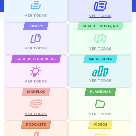
VER TODOS
VER TODOS
EBOOKS
GUIA DE INOVAÇÃO
VER TODOS
VER TODOS
GUIA DE TENDÊNCIAS
IMPULSIONA
VER TODOS
VER TODOS
MODELOS
PLANILHAS
VER TODOS
VER TODOS
PODCASTS
VÍDEOS