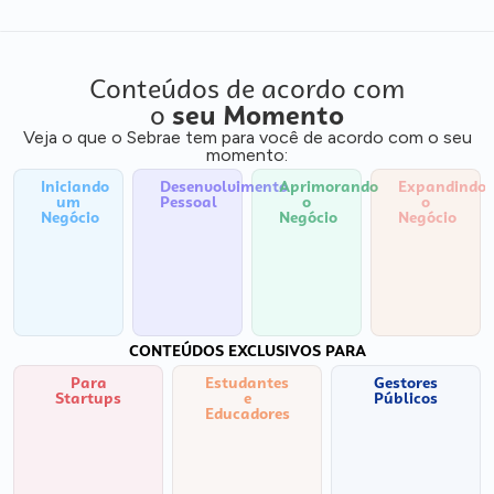
Conteúdos de acordo com
o
seu Momento
Veja o que o Sebrae tem para você de acordo com o seu
momento:
Iniciando
Desenvolvimento
Aprimorando
Expandindo
um
Pessoal
o
o
Negócio
Negócio
Negócio
CONTEÚDOS EXCLUSIVOS PARA
Para
Estudantes
Gestores
Startups
e
Públicos
Educadores