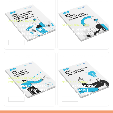
GESTÃO FINANCEIRA
Faça a análise
GESTÃO FINANCEIRA
financeira e atinja o
Faça a precificação do
ponto de equilíbrio |
seu serviço | Prompts
Prompts ChatGPT
ChatGPT
ACESSAR
ACESSAR
NEGÓCIOS
,
PROCESSOS
EMPRESARIAIS
NEGÓCIOS
,
VENDAS
Faça uma proposta
Faça ações para
comercial | Prompts
vender mais |
ChatGPT
Prompts ChatGPT
ACESSAR
ACESSAR