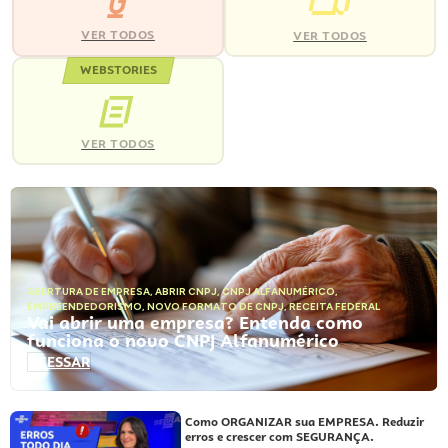
VER TODOS
VER TODOS
WEBSTORIES
VER TODOS
ABERTURA DE EMPRESA
,
ABRIR CNPJ
,
CNPJ ALFANUMÉRICO
,
EMPREENDEDORISMO
,
NOVO FORMATO DE CNPJ
,
RECEITA FEDERAL
Vai abrir uma empresa? Entenda como
funciona o novo CNPJ Alfanumérico
ACESSAR
Como ORGANIZAR sua EMPRESA. Reduzir
erros e crescer com SEGURANÇA.