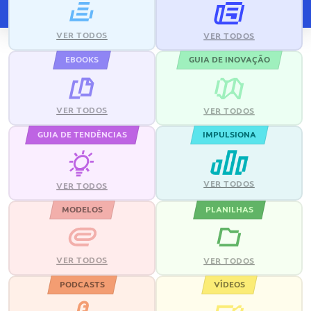
VER TODOS
VER TODOS
EBOOKS
GUIA DE INOVAÇÃO
VER TODOS
VER TODOS
GUIA DE TENDÊNCIAS
IMPULSIONA
VER TODOS
VER TODOS
MODELOS
PLANILHAS
VER TODOS
VER TODOS
PODCASTS
VÍDEOS