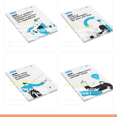
GESTÃO FINANCEIRA
Faça a análise
GESTÃO FINANCEIRA
financeira e atinja o
Faça a precificação do
ponto de equilíbrio |
seu serviço | Prompts
Prompts ChatGPT
ChatGPT
ACESSAR
ACESSAR
NEGÓCIOS
,
PROCESSOS
EMPRESARIAIS
NEGÓCIOS
,
VENDAS
Faça uma proposta
Faça ações para
comercial | Prompts
vender mais |
ChatGPT
Prompts ChatGPT
ACESSAR
ACESSAR