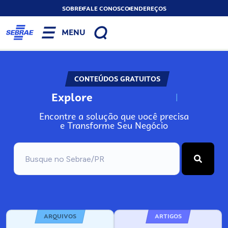
SOBRE
FALE CONOSCO
ENDEREÇOS
MENU
CONTEÚDOS GRATUITOS
Explore
N
o
s
s
o
s
A
Encontre a solução que você precisa
e Transforme Seu Negócio
ARQUIVOS
ARTIGOS