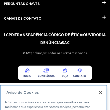
PERGUNTAS CHAVES​
CANAIS DE CONTATO
LGPD
TRANSPARÊNCIA
CÓDIGO DE ÉTICA
OUVIDORIA
DENÚNCIA
SAC
© 2024 Sebrae/PR. Todos os direitos reservados.
INICIO
CONTEÚDOS
LOJA
CONTATO
Aviso de Cookies
Nós usamos cookies e outras tecnologias semelhantes para
melhorar a sua experiência em nossos serviços, personalizar