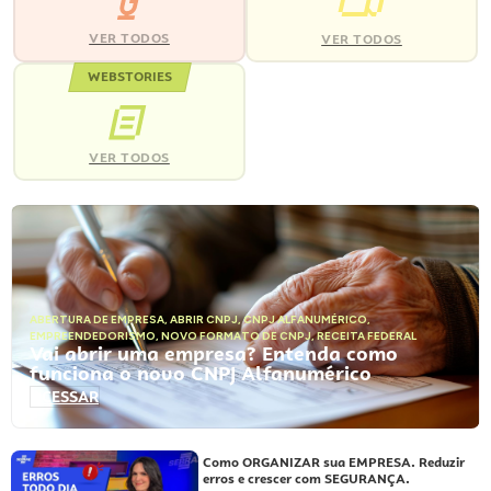
VER TODOS
VER TODOS
WEBSTORIES
VER TODOS
ABERTURA DE EMPRESA
,
ABRIR CNPJ
,
CNPJ ALFANUMÉRICO
,
EMPREENDEDORISMO
,
NOVO FORMATO DE CNPJ
,
RECEITA FEDERAL
Vai abrir uma empresa? Entenda como
funciona o novo CNPJ Alfanumérico
ACESSAR
Como ORGANIZAR sua EMPRESA. Reduzir
erros e crescer com SEGURANÇA.