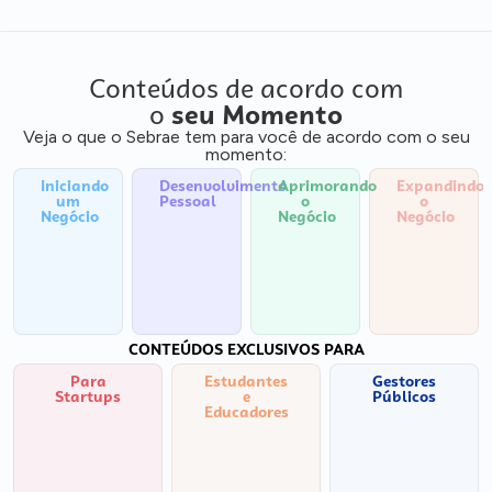
Conteúdos de acordo com
o
seu Momento
Veja o que o Sebrae tem para você de acordo com o seu
momento:
Iniciando
Desenvolvimento
Aprimorando
Expandindo
um
Pessoal
o
o
Negócio
Negócio
Negócio
CONTEÚDOS EXCLUSIVOS PARA
Para
Estudantes
Gestores
Startups
e
Públicos
Educadores