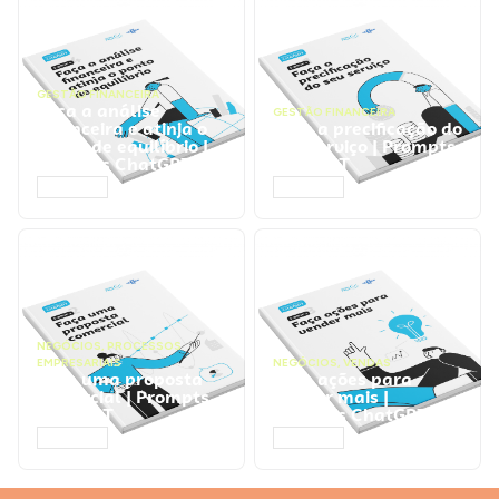
GESTÃO FINANCEIRA
Faça a análise
GESTÃO FINANCEIRA
financeira e atinja o
Faça a precificação do
ponto de equilíbrio |
seu serviço | Prompts
Prompts ChatGPT
ChatGPT
ACESSAR
ACESSAR
NEGÓCIOS
,
PROCESSOS
EMPRESARIAIS
NEGÓCIOS
,
VENDAS
Faça uma proposta
Faça ações para
comercial | Prompts
vender mais |
ChatGPT
Prompts ChatGPT
ACESSAR
ACESSAR