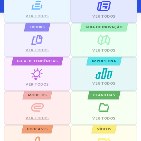
VER TODOS
VER TODOS
EBOOKS
GUIA DE INOVAÇÃO
VER TODOS
VER TODOS
GUIA DE TENDÊNCIAS
IMPULSIONA
VER TODOS
VER TODOS
MODELOS
PLANILHAS
VER TODOS
VER TODOS
PODCASTS
VÍDEOS