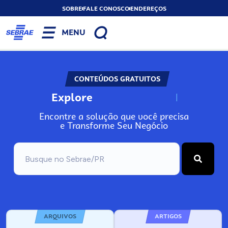
SOBRE
FALE CONOSCO
ENDEREÇOS
MENU
CONTEÚDOS GRATUITOS
Explore
N
o
s
s
o
s
A
Encontre a solução que você precisa
e Transforme Seu Negócio
ARQUIVOS
ARTIGOS