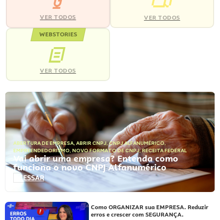
VER TODOS
VER TODOS
WEBSTORIES
VER TODOS
ABERTURA DE EMPRESA
,
ABRIR CNPJ
,
CNPJ ALFANUMÉRICO
,
EMPREENDEDORISMO
,
NOVO FORMATO DE CNPJ
,
RECEITA FEDERAL
Vai abrir uma empresa? Entenda como
funciona o novo CNPJ Alfanumérico
ACESSAR
Como ORGANIZAR sua EMPRESA. Reduzir
erros e crescer com SEGURANÇA.