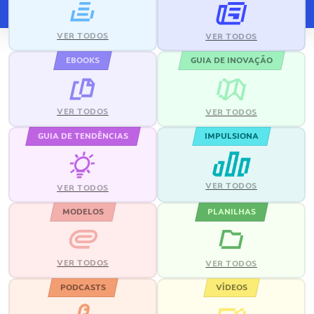
VER TODOS
VER TODOS
EBOOKS
GUIA DE INOVAÇÃO
VER TODOS
VER TODOS
GUIA DE TENDÊNCIAS
IMPULSIONA
VER TODOS
VER TODOS
MODELOS
PLANILHAS
VER TODOS
VER TODOS
PODCASTS
VÍDEOS