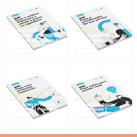
GESTÃO FINANCEIRA
Faça a análise
GESTÃO FINANCEIRA
financeira e atinja o
Faça a precificação do
ponto de equilíbrio |
seu serviço | Prompts
Prompts ChatGPT
ChatGPT
ACESSAR
ACESSAR
NEGÓCIOS
,
PROCESSOS
EMPRESARIAIS
NEGÓCIOS
,
VENDAS
Faça uma proposta
Faça ações para
comercial | Prompts
vender mais |
ChatGPT
Prompts ChatGPT
ACESSAR
ACESSAR