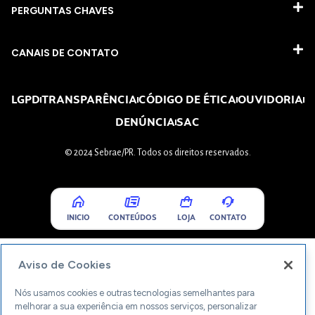
PERGUNTAS CHAVES​
CANAIS DE CONTATO
LGPD
TRANSPARÊNCIA
CÓDIGO DE ÉTICA
OUVIDORIA
DENÚNCIA
SAC
© 2024 Sebrae/PR. Todos os direitos reservados.
INICIO
CONTEÚDOS
LOJA
CONTATO
Aviso de Cookies
Nós usamos cookies e outras tecnologias semelhantes para
melhorar a sua experiência em nossos serviços, personalizar