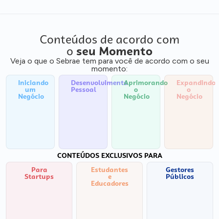
Conteúdos de acordo com
o
seu Momento
Veja o que o Sebrae tem para você de acordo com o seu
momento:
Iniciando
Desenvolvimento
Aprimorando
Expandindo
um
Pessoal
o
o
Negócio
Negócio
Negócio
CONTEÚDOS EXCLUSIVOS PARA
Para
Estudantes
Gestores
Startups
e
Públicos
Educadores