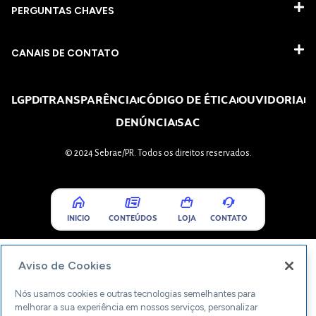
PERGUNTAS CHAVES​
CANAIS DE CONTATO
LGPD
TRANSPARÊNCIA
CÓDIGO DE ÉTICA
OUVIDORIA
DENÚNCIA
SAC
© 2024 Sebrae/PR. Todos os direitos reservados.
INICIO
CONTEÚDOS
LOJA
CONTATO
Aviso de Cookies
Nós usamos cookies e outras tecnologias semelhantes para
melhorar a sua experiência em nossos serviços, personalizar