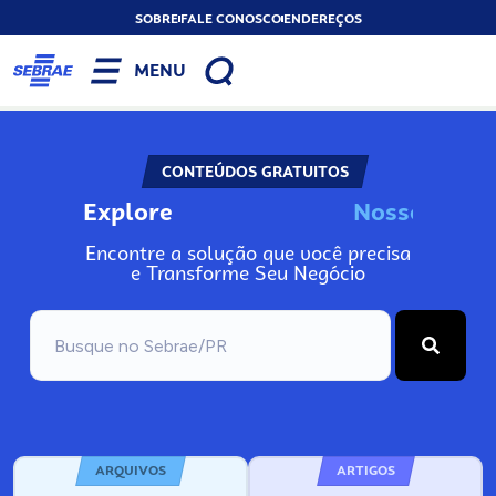
SOBRE
FALE CONOSCO
ENDEREÇOS
MENU
CONTEÚDOS GRATUITOS
Explore
N
o
s
s
o
s
I
n
f
Encontre a solução que você precisa
e Transforme Seu Negócio
ARQUIVOS
ARTIGOS