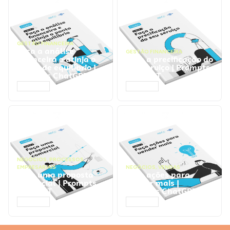
GESTÃO FINANCEIRA
Faça a análise
GESTÃO FINANCEIRA
financeira e atinja o
Faça a precificação do
ponto de equilíbrio |
seu serviço | Prompts
Prompts ChatGPT
ChatGPT
ACESSAR
ACESSAR
NEGÓCIOS
,
PROCESSOS
EMPRESARIAIS
NEGÓCIOS
,
VENDAS
Faça uma proposta
Faça ações para
comercial | Prompts
vender mais |
ChatGPT
Prompts ChatGPT
ACESSAR
ACESSAR