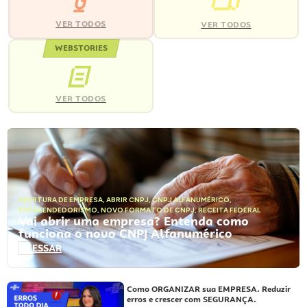
VER TODOS
VER TODOS
WEBSTORIES
VER TODOS
ABERTURA DE EMPRESA
,
ABRIR CNPJ
,
CNPJ ALFANUMÉRICO
,
EMPREENDEDORISMO
,
NOVO FORMATO DE CNPJ
,
RECEITA FEDERAL
Vai abrir uma empresa? Entenda como
funciona o novo CNPJ Alfanumérico
ACESSAR
Como ORGANIZAR sua EMPRESA. Reduzir
erros e crescer com SEGURANÇA.