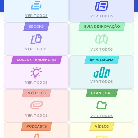
VER TODOS
VER TODOS
EBOOKS
GUIA DE INOVAÇÃO
VER TODOS
VER TODOS
GUIA DE TENDÊNCIAS
IMPULSIONA
VER TODOS
VER TODOS
MODELOS
PLANILHAS
VER TODOS
VER TODOS
PODCASTS
VÍDEOS