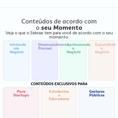
Conteúdos de acordo com
o
seu Momento
Veja o que o Sebrae tem para você de acordo com o seu
momento:
Iniciando
Desenvolvimento
Aprimorando
Expandindo
um
Pessoal
o
o
Negócio
Negócio
Negócio
CONTEÚDOS EXCLUSIVOS PARA
Para
Estudantes
Gestores
Startups
e
Públicos
Educadores