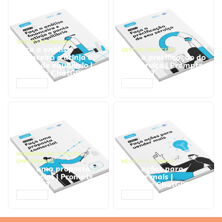
GESTÃO FINANCEIRA
Faça a análise
GESTÃO FINANCEIRA
financeira e atinja o
Faça a precificação do
ponto de equilíbrio |
seu serviço | Prompts
Prompts ChatGPT
ChatGPT
ACESSAR
ACESSAR
NEGÓCIOS
,
PROCESSOS
EMPRESARIAIS
NEGÓCIOS
,
VENDAS
Faça uma proposta
Faça ações para
comercial | Prompts
vender mais |
ChatGPT
Prompts ChatGPT
ACESSAR
ACESSAR