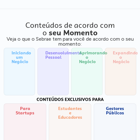
Conteúdos de acordo com
o
seu Momento
Veja o que o Sebrae tem para você de acordo com o seu
momento:
Iniciando
Desenvolvimento
Aprimorando
Expandindo
um
Pessoal
o
o
Negócio
Negócio
Negócio
CONTEÚDOS EXCLUSIVOS PARA
Para
Estudantes
Gestores
Startups
e
Públicos
Educadores