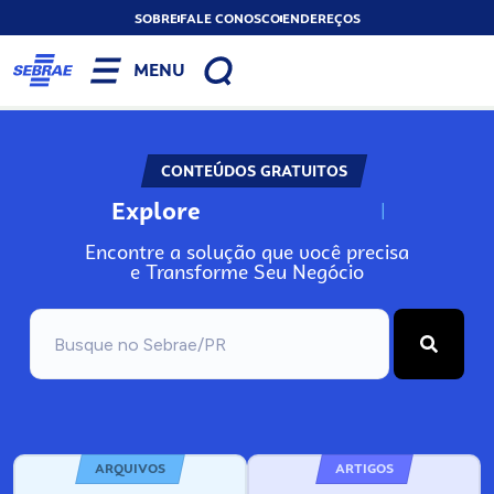
SOBRE
FALE CONOSCO
ENDEREÇOS
MENU
CONTEÚDOS GRATUITOS
Explore
N
o
s
s
o
s
A
Encontre a solução que você precisa
e Transforme Seu Negócio
ARQUIVOS
ARTIGOS