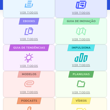
VER TODOS
VER TODOS
EBOOKS
GUIA DE INOVAÇÃO
VER TODOS
VER TODOS
GUIA DE TENDÊNCIAS
IMPULSIONA
VER TODOS
VER TODOS
MODELOS
PLANILHAS
VER TODOS
VER TODOS
PODCASTS
VÍDEOS