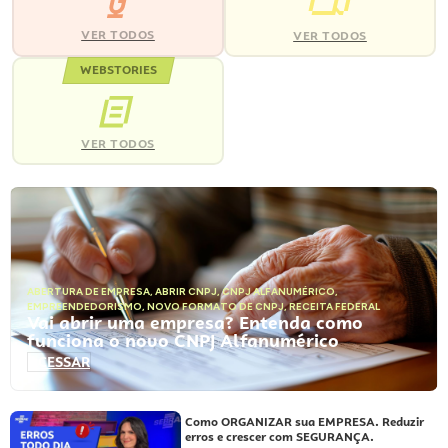
VER TODOS
VER TODOS
WEBSTORIES
VER TODOS
ABERTURA DE EMPRESA
,
ABRIR CNPJ
,
CNPJ ALFANUMÉRICO
,
EMPREENDEDORISMO
,
NOVO FORMATO DE CNPJ
,
RECEITA FEDERAL
Vai abrir uma empresa? Entenda como
funciona o novo CNPJ Alfanumérico
ACESSAR
Como ORGANIZAR sua EMPRESA. Reduzir
erros e crescer com SEGURANÇA.