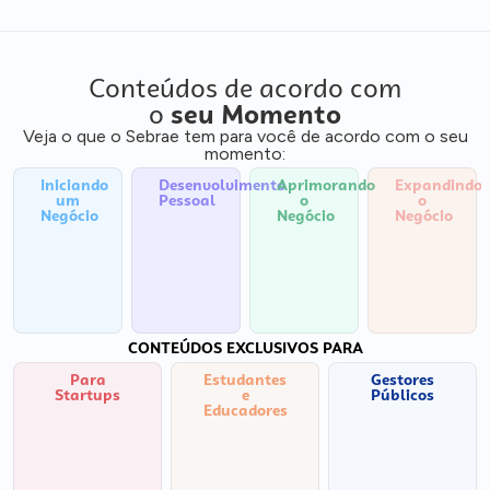
Conteúdos de acordo com
o
seu Momento
Veja o que o Sebrae tem para você de acordo com o seu
momento:
Iniciando
Desenvolvimento
Aprimorando
Expandindo
um
Pessoal
o
o
Negócio
Negócio
Negócio
CONTEÚDOS EXCLUSIVOS PARA
Para
Estudantes
Gestores
Startups
e
Públicos
Educadores