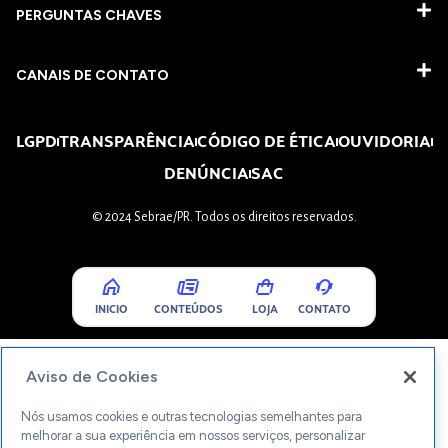
PERGUNTAS CHAVES​
CANAIS DE CONTATO
LGPD
TRANSPARÊNCIA
CÓDIGO DE ÉTICA
OUVIDORIA
DENÚNCIA
SAC
© 2024 Sebrae/PR. Todos os direitos reservados.
INICIO
CONTEÚDOS
LOJA
CONTATO
Aviso de Cookies
Nós usamos cookies e outras tecnologias semelhantes para
melhorar a sua experiência em nossos serviços, personalizar