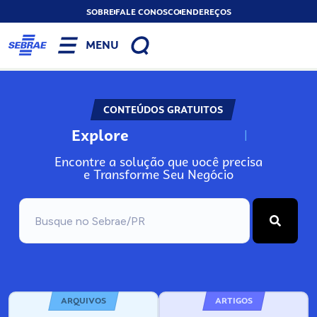
SOBRE
FALE CONOSCO
ENDEREÇOS
MENU
CONTEÚDOS GRATUITOS
Explore
N
o
s
s
o
s
A
Encontre a solução que você precisa
e Transforme Seu Negócio
ARQUIVOS
ARTIGOS