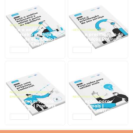
GESTÃO FINANCEIRA
Faça a análise
GESTÃO FINANCEIRA
financeira e atinja o
Faça a precificação do
ponto de equilíbrio |
seu serviço | Prompts
Prompts ChatGPT
ChatGPT
ACESSAR
ACESSAR
NEGÓCIOS
,
PROCESSOS
EMPRESARIAIS
NEGÓCIOS
,
VENDAS
Faça uma proposta
Faça ações para
comercial | Prompts
vender mais |
ChatGPT
Prompts ChatGPT
ACESSAR
ACESSAR