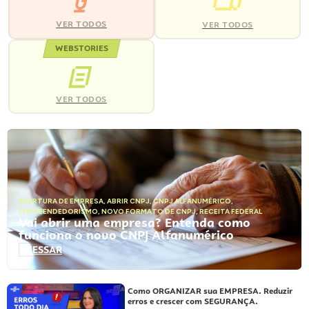
VER TODOS
VER TODOS
WEBSTORIES
VER TODOS
ABERTURA DE EMPRESA
,
ABRIR CNPJ
,
CNPJ ALFANUMÉRICO
,
EMPREENDEDORISMO
,
NOVO FORMATO DE CNPJ
,
RECEITA FEDERAL
Vai abrir uma empresa? Entenda como
funciona o novo CNPJ Alfanumérico
ACESSAR
Como ORGANIZAR sua EMPRESA. Reduzir
erros e crescer com SEGURANÇA.