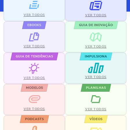
VER TODOS
VER TODOS
EBOOKS
GUIA DE INOVAÇÃO
VER TODOS
VER TODOS
GUIA DE TENDÊNCIAS
IMPULSIONA
VER TODOS
VER TODOS
MODELOS
PLANILHAS
VER TODOS
VER TODOS
PODCASTS
VÍDEOS