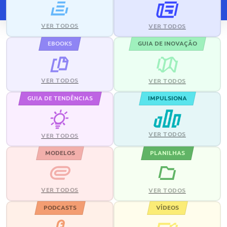
VER TODOS
VER TODOS
EBOOKS
GUIA DE INOVAÇÃO
VER TODOS
VER TODOS
GUIA DE TENDÊNCIAS
IMPULSIONA
VER TODOS
VER TODOS
MODELOS
PLANILHAS
VER TODOS
VER TODOS
PODCASTS
VÍDEOS