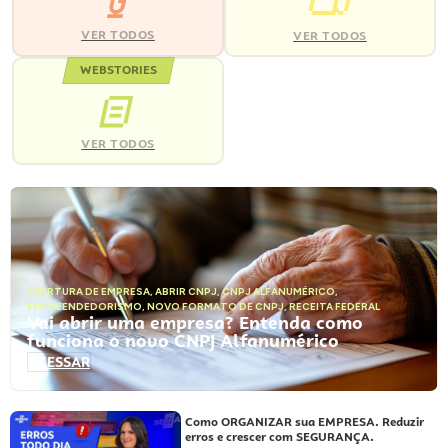
VER TODOS
VER TODOS
WEBSTORIES
VER TODOS
ABERTURA DE EMPRESA
,
ABRIR CNPJ
,
CNPJ ALFANUMÉRICO
,
EMPREENDEDORISMO
,
NOVO FORMATO DE CNPJ
,
RECEITA FEDERAL
Vai abrir uma empresa? Entenda como
funciona o novo CNPJ Alfanumérico
ACESSAR
Como ORGANIZAR sua EMPRESA. Reduzir
erros e crescer com SEGURANÇA.