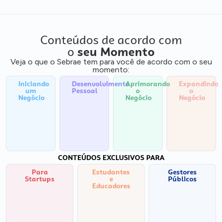
Conteúdos de acordo com
o
seu Momento
Veja o que o Sebrae tem para você de acordo com o seu
momento:
Iniciando
Desenvolvimento
Aprimorando
Expandindo
um
Pessoal
o
o
Negócio
Negócio
Negócio
CONTEÚDOS EXCLUSIVOS PARA
Para
Estudantes
Gestores
Startups
e
Públicos
Educadores