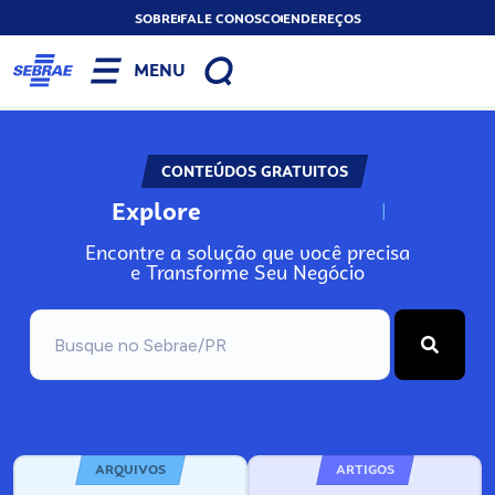
SOBRE
FALE CONOSCO
ENDEREÇOS
MENU
CONTEÚDOS GRATUITOS
Explore
N
o
s
s
o
s
A
Encontre a solução que você precisa
e Transforme Seu Negócio
ARQUIVOS
ARTIGOS