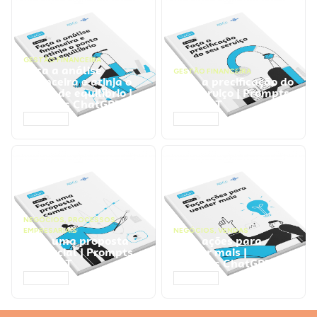
GESTÃO FINANCEIRA
Faça a análise
GESTÃO FINANCEIRA
financeira e atinja o
Faça a precificação do
ponto de equilíbrio |
seu serviço | Prompts
Prompts ChatGPT
ChatGPT
ACESSAR
ACESSAR
NEGÓCIOS
,
PROCESSOS
EMPRESARIAIS
NEGÓCIOS
,
VENDAS
Faça uma proposta
Faça ações para
comercial | Prompts
vender mais |
ChatGPT
Prompts ChatGPT
ACESSAR
ACESSAR