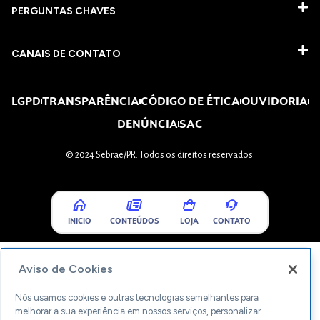
PERGUNTAS CHAVES​
CANAIS DE CONTATO
LGPD
TRANSPARÊNCIA
CÓDIGO DE ÉTICA
OUVIDORIA
DENÚNCIA
SAC
© 2024 Sebrae/PR. Todos os direitos reservados.
INICIO
CONTEÚDOS
LOJA
CONTATO
Aviso de Cookies
Nós usamos cookies e outras tecnologias semelhantes para
melhorar a sua experiência em nossos serviços, personalizar