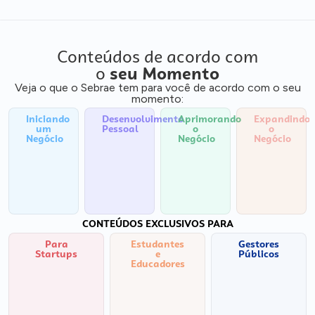
Conteúdos de acordo com
o
seu Momento
Veja o que o Sebrae tem para você de acordo com o seu
momento:
Iniciando
Desenvolvimento
Aprimorando
Expandindo
um
Pessoal
o
o
Negócio
Negócio
Negócio
CONTEÚDOS EXCLUSIVOS PARA
Para
Estudantes
Gestores
Startups
e
Públicos
Educadores