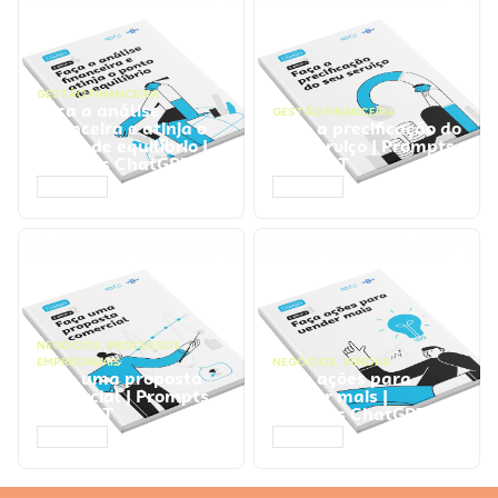
GESTÃO FINANCEIRA
Faça a análise
GESTÃO FINANCEIRA
financeira e atinja o
Faça a precificação do
ponto de equilíbrio |
seu serviço | Prompts
Prompts ChatGPT
ChatGPT
ACESSAR
ACESSAR
NEGÓCIOS
,
PROCESSOS
EMPRESARIAIS
NEGÓCIOS
,
VENDAS
Faça uma proposta
Faça ações para
comercial | Prompts
vender mais |
ChatGPT
Prompts ChatGPT
ACESSAR
ACESSAR