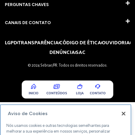
PERGUNTAS CHAVES​
CANAIS DE CONTATO
LGPD
TRANSPARÊNCIA
CÓDIGO DE ÉTICA
OUVIDORIA
DENÚNCIA
SAC
© 2024 Sebrae/PR. Todos os direitos reservados.
INICIO
CONTEÚDOS
LOJA
CONTATO
Aviso de Cookies
Nós usamos cookies e outras tecnologias semelhantes para
melhorar a sua experiência em nossos serviços, personalizar