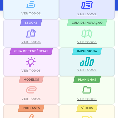
VER TODOS
VER TODOS
EBOOKS
GUIA DE INOVAÇÃO
VER TODOS
VER TODOS
GUIA DE TENDÊNCIAS
IMPULSIONA
VER TODOS
VER TODOS
MODELOS
PLANILHAS
VER TODOS
VER TODOS
PODCASTS
VÍDEOS