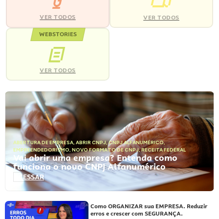
VER TODOS
VER TODOS
WEBSTORIES
VER TODOS
ABERTURA DE EMPRESA
,
ABRIR CNPJ
,
CNPJ ALFANUMÉRICO
,
EMPREENDEDORISMO
,
NOVO FORMATO DE CNPJ
,
RECEITA FEDERAL
Vai abrir uma empresa? Entenda como
funciona o novo CNPJ Alfanumérico
ACESSAR
Como ORGANIZAR sua EMPRESA. Reduzir
erros e crescer com SEGURANÇA.