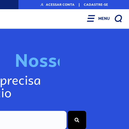
ACESSAR CONTA
|
CADASTRE-SE
MENU
N
o
s
s
o
s
A
r
precisa
io