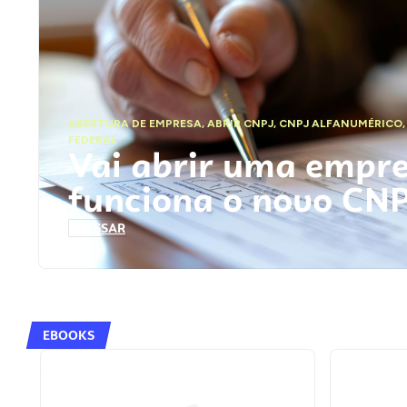
ABERTURA DE EMPRESA
,
ABRIR CNPJ
,
CNPJ ALFANUMÉRICO
FEDERAL
Vai abrir uma empr
funciona o novo CN
ACESSAR
EBOOKS