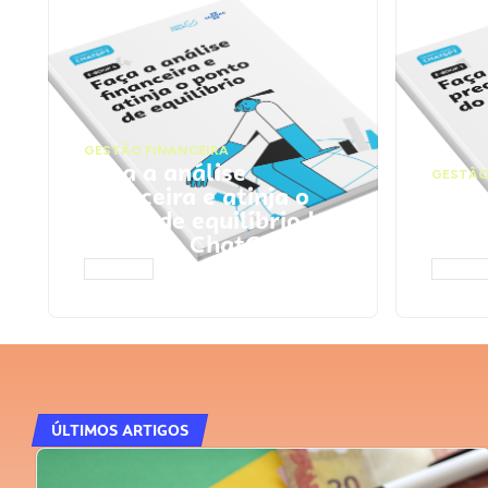
GESTÃO FINANCEIRA
Faça a análise
GESTÃO
financeira e atinja o
Faça
ponto de equilíbrio |
seu 
Prompts ChatGPT
Cha
ACESSAR
ACESS
ÚLTIMOS ARTIGOS