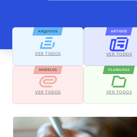
ARQUIVOS
ARTIGOS
VER TODOS
VER TODOS
MODELOS
PLANILHAS
VER TODOS
VER TODOS