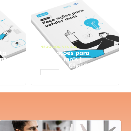
NEGÓCIOS
,
VENDAS
ta
Faça ações para
pts
vender mais |
Prompts ChatGPT
ACESSAR