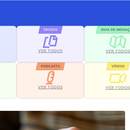
EBOOKS
GUIA DE INOVA
VER TODOS
VER TODO
PODCASTS
VÍDEOS
VER TODOS
VER TODO