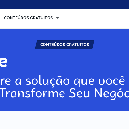
CONTEÚDOS GRATUITOS
CONTEÚDOS GRATUITOS
lore
re a solução que você 
 Transforme Seu Negóc