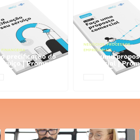
NEGÓCIOS
,
PROCESSOS
 FINANCEIRA
EMPRESARIAIS
 a precificação do
Faça uma propos
serviço | Prompts
comercial | Prom
tGPT
ChatGPT
AR
ACESSAR