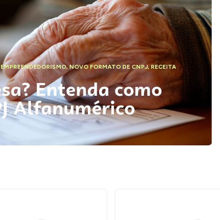
,
EMPREENDEDORISMO
,
NOVO FORMATO DE CNPJ
,
RECEITA
esa? Entenda como
PJ Alfanumérico