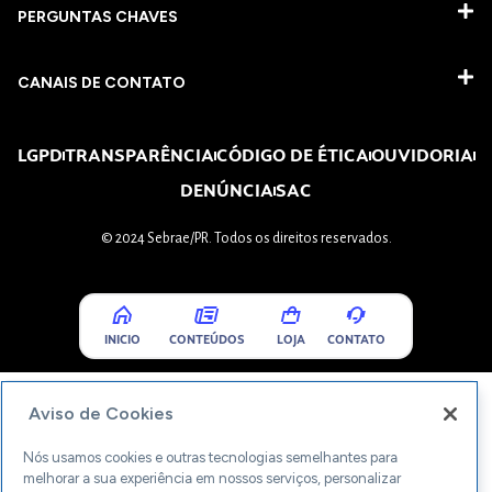
PERGUNTAS CHAVES​
CANAIS DE CONTATO
LGPD
TRANSPARÊNCIA
CÓDIGO DE ÉTICA
OUVIDORIA
DENÚNCIA
SAC
© 2024 Sebrae/PR. Todos os direitos reservados.
INICIO
CONTEÚDOS
LOJA
CONTATO
Aviso de Cookies
Nós usamos cookies e outras tecnologias semelhantes para
melhorar a sua experiência em nossos serviços, personalizar