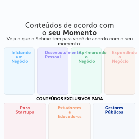
Conteúdos de acordo com
o
seu Momento
Veja o que o Sebrae tem para você de acordo com o seu
momento:
Iniciando
Desenvolvimento
Aprimorando
Expandindo
um
Pessoal
o
o
Negócio
Negócio
Negócio
CONTEÚDOS EXCLUSIVOS PARA
Para
Estudantes
Gestores
Startups
e
Públicos
Educadores