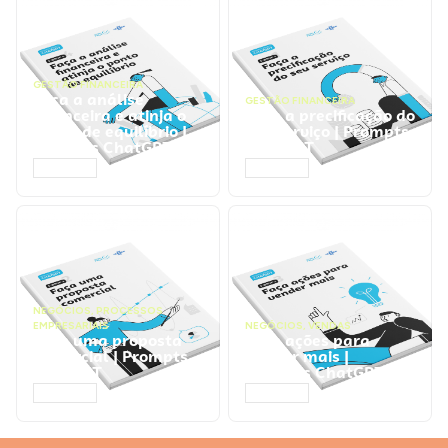
GESTÃO FINANCEIRA
Faça a análise
GESTÃO FINANCEIRA
financeira e atinja o
Faça a precificação do
ponto de equilíbrio |
seu serviço | Prompts
Prompts ChatGPT
ChatGPT
ACESSAR
ACESSAR
NEGÓCIOS
,
PROCESSOS
EMPRESARIAIS
NEGÓCIOS
,
VENDAS
Faça uma proposta
Faça ações para
comercial | Prompts
vender mais |
ChatGPT
Prompts ChatGPT
ACESSAR
ACESSAR