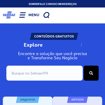
SOBRE
FALE CONOSCO
ENDEREÇOS
MENU
CONTEÚDOS GRATUITOS
Explore
N
o
s
s
o
s
A
Encontre a solução que você precisa
e Transforme Seu Negócio
ARQUIVOS
ARTIGOS