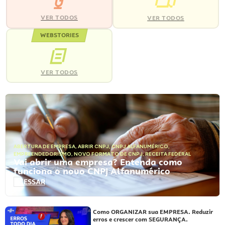
VER TODOS
VER TODOS
WEBSTORIES
VER TODOS
ABERTURA DE EMPRESA
,
ABRIR CNPJ
,
CNPJ ALFANUMÉRICO
,
EMPREENDEDORISMO
,
NOVO FORMATO DE CNPJ
,
RECEITA FEDERAL
Vai abrir uma empresa? Entenda como
funciona o novo CNPJ Alfanumérico
ACESSAR
Como ORGANIZAR sua EMPRESA. Reduzir
erros e crescer com SEGURANÇA.