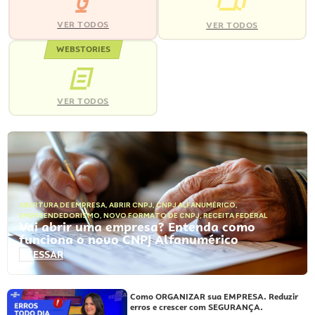
VER TODOS
VER TODOS
WEBSTORIES
VER TODOS
ABERTURA DE EMPRESA
,
ABRIR CNPJ
,
CNPJ ALFANUMÉRICO
,
EMPREENDEDORISMO
,
NOVO FORMATO DE CNPJ
,
RECEITA FEDERAL
Vai abrir uma empresa? Entenda como
funciona o novo CNPJ Alfanumérico
ACESSAR
Como ORGANIZAR sua EMPRESA. Reduzir
erros e crescer com SEGURANÇA.