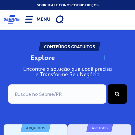
SOBRE
FALE CONOSCO
ENDEREÇOS
MENU
CONTEÚDOS GRATUITOS
Explore
N
o
s
s
o
s
A
Encontre a solução que você precisa
e Transforme Seu Negócio
ARQUIVOS
ARTIGOS