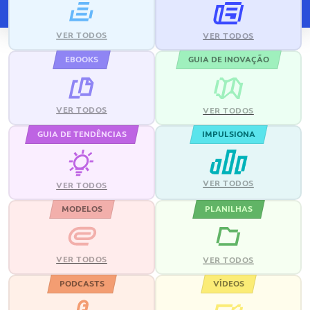
VER TODOS
VER TODOS
EBOOKS
GUIA DE INOVAÇÃO
VER TODOS
VER TODOS
GUIA DE TENDÊNCIAS
IMPULSIONA
VER TODOS
VER TODOS
MODELOS
PLANILHAS
VER TODOS
VER TODOS
PODCASTS
VÍDEOS