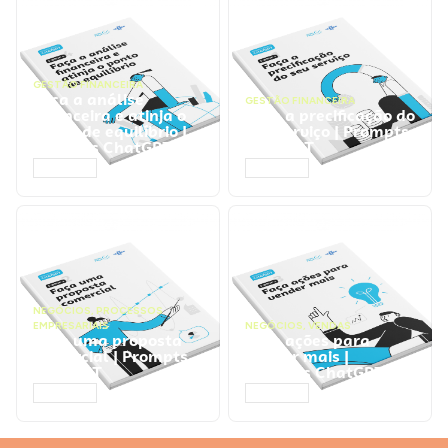
GESTÃO FINANCEIRA
Faça a análise
GESTÃO FINANCEIRA
financeira e atinja o
Faça a precificação do
ponto de equilíbrio |
seu serviço | Prompts
Prompts ChatGPT
ChatGPT
ACESSAR
ACESSAR
NEGÓCIOS
,
PROCESSOS
EMPRESARIAIS
NEGÓCIOS
,
VENDAS
Faça uma proposta
Faça ações para
comercial | Prompts
vender mais |
ChatGPT
Prompts ChatGPT
ACESSAR
ACESSAR