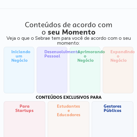
Conteúdos de acordo com
o
seu Momento
Veja o que o Sebrae tem para você de acordo com o seu
momento:
Iniciando
Desenvolvimento
Aprimorando
Expandindo
um
Pessoal
o
o
Negócio
Negócio
Negócio
CONTEÚDOS EXCLUSIVOS PARA
Para
Estudantes
Gestores
Startups
e
Públicos
Educadores