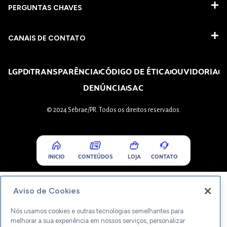
PERGUNTAS CHAVES​
CANAIS DE CONTATO
LGPD
TRANSPARÊNCIA
CÓDIGO DE ÉTICA
OUVIDORIA
DENÚNCIA
SAC
© 2024 Sebrae/PR. Todos os direitos reservados.
INICIO
CONTEÚDOS
LOJA
CONTATO
Aviso de Cookies
Nós usamos cookies e outras tecnologias semelhantes para
melhorar a sua experiência em nossos serviços, personalizar