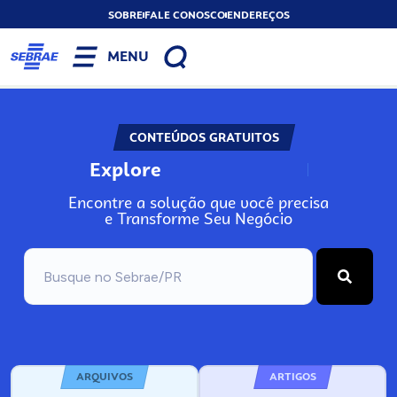
SOBRE
FALE CONOSCO
ENDEREÇOS
MENU
CONTEÚDOS GRATUITOS
Explore
N
o
s
s
o
s
A
Encontre a solução que você precisa
e Transforme Seu Negócio
ARQUIVOS
ARTIGOS