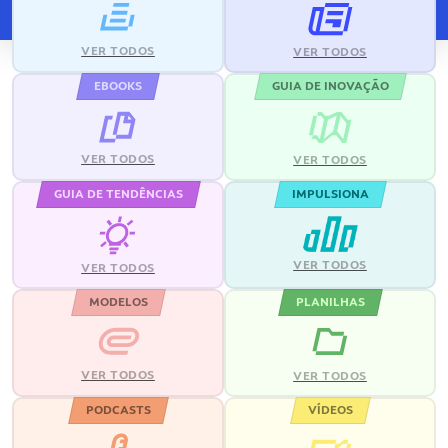
VER TODOS
VER TODOS
EBOOKS
GUIA DE INOVAÇÃO
VER TODOS
VER TODOS
GUIA DE TENDÊNCIAS
IMPULSIONA
VER TODOS
VER TODOS
MODELOS
PLANILHAS
VER TODOS
VER TODOS
PODCASTS
VÍDEOS