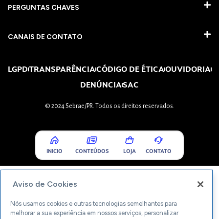
PERGUNTAS CHAVES​
CANAIS DE CONTATO
LGPD
TRANSPARÊNCIA
CÓDIGO DE ÉTICA
OUVIDORIA
DENÚNCIA
SAC
© 2024 Sebrae/PR. Todos os direitos reservados.
INICIO
CONTEÚDOS
LOJA
CONTATO
Aviso de Cookies
Nós usamos cookies e outras tecnologias semelhantes para
melhorar a sua experiência em nossos serviços, personalizar