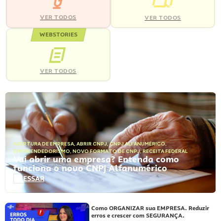
VER TODOS
VER TODOS
WEBSTORIES
VER TODOS
ABERTURA DE EMPRESA
,
ABRIR CNPJ
,
CNPJ ALFANUMÉRICO
,
EMPREENDEDORISMO
,
NOVO FORMATO DE CNPJ
,
RECEITA FEDERAL
Vai abrir uma empresa? Entenda como
funciona o novo CNPJ Alfanumérico
ACESSAR
Como ORGANIZAR sua EMPRESA. Reduzir
erros e crescer com SEGURANÇA.