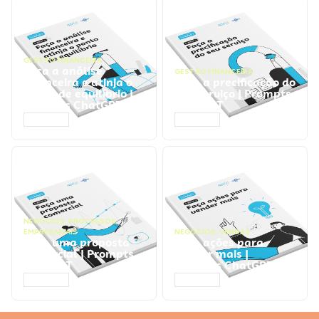
GESTÃO FINANCEIRA
Faça a análise
GESTÃO FINANCEIRA
financeira e atinja o
Faça a precificação do
ponto de equilíbrio |
seu serviço | Prompts
Prompts ChatGPT
ChatGPT
ACESSAR
ACESSAR
NEGÓCIOS
,
PROCESSOS
EMPRESARIAIS
NEGÓCIOS
,
VENDAS
Faça uma proposta
Faça ações para
comercial | Prompts
vender mais |
ChatGPT
Prompts ChatGPT
ACESSAR
ACESSAR