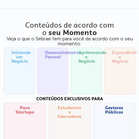
Conteúdos de acordo com
o
seu Momento
Veja o que o Sebrae tem para você de acordo com o seu
momento:
Iniciando
Desenvolvimento
Aprimorando
Expandindo
um
Pessoal
o
o
Negócio
Negócio
Negócio
CONTEÚDOS EXCLUSIVOS PARA
Para
Estudantes
Gestores
Startups
e
Públicos
Educadores