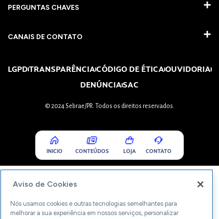
PERGUNTAS CHAVES​
CANAIS DE CONTATO
LGPD
TRANSPARÊNCIA
CÓDIGO DE ÉTICA
OUVIDORIA
DENÚNCIA
SAC
© 2024 Sebrae/PR. Todos os direitos reservados.
INICIO
CONTEÚDOS
LOJA
CONTATO
Aviso de Cookies
Nós usamos cookies e outras tecnologias semelhantes para
melhorar a sua experiência em nossos serviços, personalizar