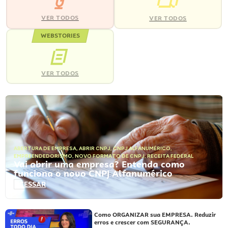
VER TODOS
VER TODOS
WEBSTORIES
VER TODOS
ABERTURA DE EMPRESA
,
ABRIR CNPJ
,
CNPJ ALFANUMÉRICO
,
EMPREENDEDORISMO
,
NOVO FORMATO DE CNPJ
,
RECEITA FEDERAL
Vai abrir uma empresa? Entenda como
funciona o novo CNPJ Alfanumérico
ACESSAR
Como ORGANIZAR sua EMPRESA. Reduzir
erros e crescer com SEGURANÇA.