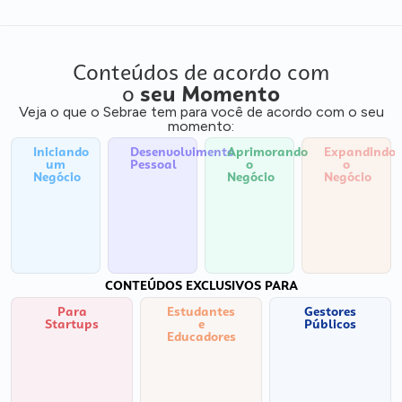
Conteúdos de acordo com
o
seu Momento
Veja o que o Sebrae tem para você de acordo com o seu
momento:
Iniciando
Desenvolvimento
Aprimorando
Expandindo
um
Pessoal
o
o
Negócio
Negócio
Negócio
CONTEÚDOS EXCLUSIVOS PARA
Para
Estudantes
Gestores
Startups
e
Públicos
Educadores