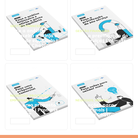
GESTÃO FINANCEIRA
Faça a análise
GESTÃO FINANCEIRA
financeira e atinja o
Faça a precificação do
ponto de equilíbrio |
seu serviço | Prompts
Prompts ChatGPT
ChatGPT
ACESSAR
ACESSAR
NEGÓCIOS
,
PROCESSOS
EMPRESARIAIS
NEGÓCIOS
,
VENDAS
Faça uma proposta
Faça ações para
comercial | Prompts
vender mais |
ChatGPT
Prompts ChatGPT
ACESSAR
ACESSAR