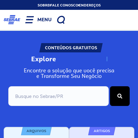
SOBRE
FALE CONOSCO
ENDEREÇOS
MENU
CONTEÚDOS GRATUITOS
Explore
N
o
s
s
o
s
A
Encontre a solução que você precisa
e Transforme Seu Negócio
ARQUIVOS
ARTIGOS