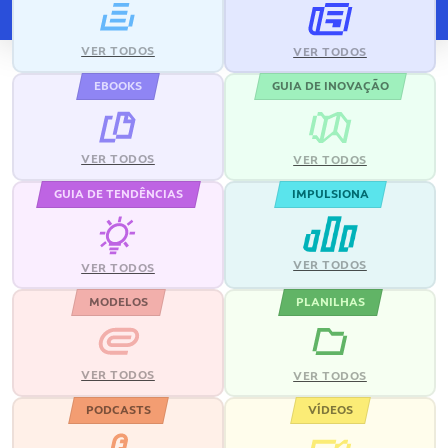
VER TODOS
VER TODOS
EBOOKS
GUIA DE INOVAÇÃO
VER TODOS
VER TODOS
GUIA DE TENDÊNCIAS
IMPULSIONA
VER TODOS
VER TODOS
MODELOS
PLANILHAS
VER TODOS
VER TODOS
PODCASTS
VÍDEOS