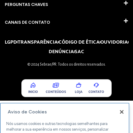
PERGUNTAS CHAVES​
CANAIS DE CONTATO
LGPD
TRANSPARÊNCIA
CÓDIGO DE ÉTICA
OUVIDORIA
DENÚNCIA
SAC
© 2024 Sebrae/PR. Todos os direitos reservados.
INICIO
CONTEÚDOS
LOJA
CONTATO
Aviso de Cookies
Nós usamos cookies e outras tecnologias semelhantes para
melhorar a sua experiência em nossos serviços, personalizar