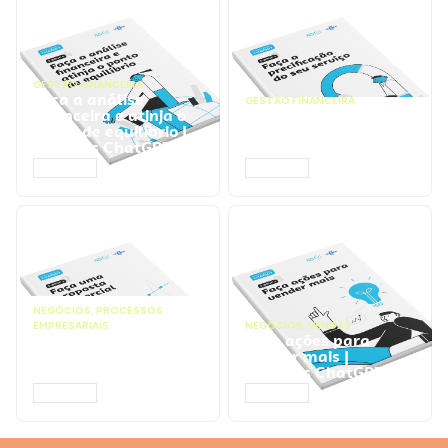
GESTÃO FINANCEIRA
Faça a análise
GESTÃO FINANCEIRA
financeira e atinja o
Faça a precificação do
ponto de equilíbrio |
seu serviço | Prompts
Prompts ChatGPT
ChatGPT
ACESSAR
ACESSAR
NEGÓCIOS
,
PROCESSOS
EMPRESARIAIS
NEGÓCIOS
,
VENDAS
Faça uma proposta
Faça ações para
comercial | Prompts
vender mais |
ChatGPT
Prompts ChatGPT
ACESSAR
ACESSAR