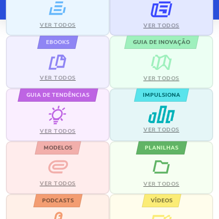
VER TODOS
VER TODOS
EBOOKS
GUIA DE INOVAÇÃO
VER TODOS
VER TODOS
GUIA DE TENDÊNCIAS
IMPULSIONA
VER TODOS
VER TODOS
MODELOS
PLANILHAS
VER TODOS
VER TODOS
PODCASTS
VÍDEOS