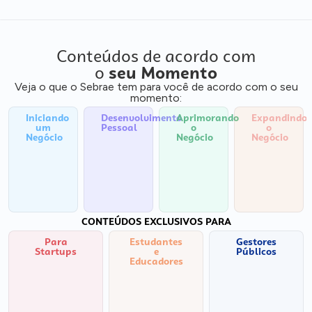
Conteúdos de acordo com
o
seu Momento
Veja o que o Sebrae tem para você de acordo com o seu
momento:
Iniciando
Desenvolvimento
Aprimorando
Expandindo
um
Pessoal
o
o
Negócio
Negócio
Negócio
CONTEÚDOS EXCLUSIVOS PARA
Para
Estudantes
Gestores
Startups
e
Públicos
Educadores