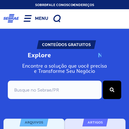
SOBRE
FALE CONOSCO
ENDEREÇOS
MENU
CONTEÚDOS GRATUITOS
Explore
N
o
s
s
o
s
A
Encontre a solução que você precisa
e Transforme Seu Negócio
ARQUIVOS
ARTIGOS