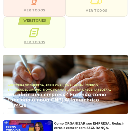
VER TODOS
VER TODOS
WEBSTORIES
VER TODOS
ABERTURA DE EMPRESA
,
ABRIR CNPJ
,
CNPJ ALFANUMÉRICO
,
EMPREENDEDORISMO
,
NOVO FORMATO DE CNPJ
,
RECEITA FEDERAL
Vai abrir uma empresa? Entenda como
funciona o novo CNPJ Alfanumérico
ACESSAR
Como ORGANIZAR sua EMPRESA. Reduzir
erros e crescer com SEGURANÇA.