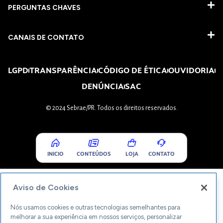
PERGUNTAS CHAVES​
CANAIS DE CONTATO
LGPD
TRANSPARÊNCIA
CÓDIGO DE ÉTICA
OUVIDORIA
DENÚNCIA
SAC
© 2024 Sebrae/PR. Todos os direitos reservados.
INICIO
CONTEÚDOS
LOJA
CONTATO
Aviso de Cookies
Nós usamos cookies e outras tecnologias semelhantes para
melhorar a sua experiência em nossos serviços, personalizar