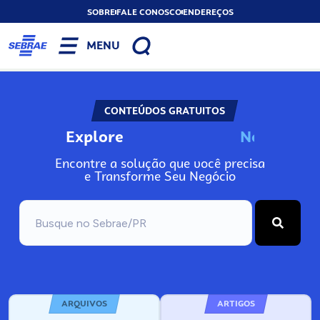
SOBRE
FALE CONOSCO
ENDEREÇOS
MENU
CONTEÚDOS GRATUITOS
Explore
N
o
s
s
o
s
P
o
Encontre a solução que você precisa
e Transforme Seu Negócio
ARQUIVOS
ARTIGOS