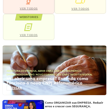
VER TODOS
VER TODOS
WEBSTORIES
VER TODOS
ABERTURA DE EMPRESA
,
ABRIR CNPJ
,
CNPJ ALFANUMÉRICO
,
EMPREENDEDORISMO
,
NOVO FORMATO DE CNPJ
,
RECEITA FEDERAL
Vai abrir uma empresa? Entenda como
funciona o novo CNPJ Alfanumérico
ACESSAR
Como ORGANIZAR sua EMPRESA. Reduzir
erros e crescer com SEGURANÇA.