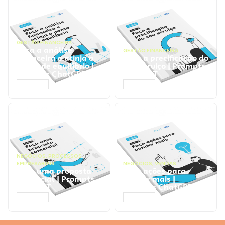
GESTÃO FINANCEIRA
Faça a análise
GESTÃO FINANCEIRA
financeira e atinja o
Faça a precificação do
ponto de equilíbrio |
seu serviço | Prompts
Prompts ChatGPT
ChatGPT
ACESSAR
ACESSAR
NEGÓCIOS
,
PROCESSOS
EMPRESARIAIS
NEGÓCIOS
,
VENDAS
Faça uma proposta
Faça ações para
comercial | Prompts
vender mais |
ChatGPT
Prompts ChatGPT
ACESSAR
ACESSAR