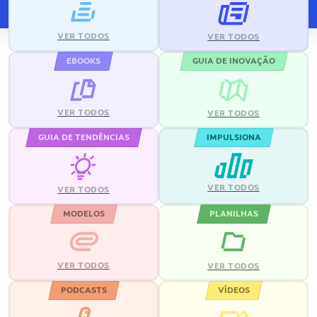
VER TODOS
VER TODOS
EBOOKS
GUIA DE INOVAÇÃO
VER TODOS
VER TODOS
GUIA DE TENDÊNCIAS
IMPULSIONA
VER TODOS
VER TODOS
MODELOS
PLANILHAS
VER TODOS
VER TODOS
PODCASTS
VÍDEOS