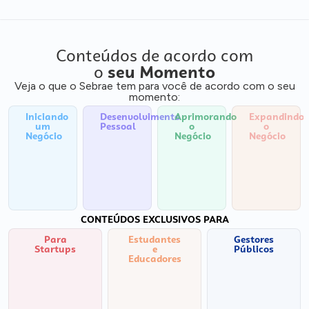
Conteúdos de acordo com
o
seu Momento
Veja o que o Sebrae tem para você de acordo com o seu
momento:
Iniciando
Desenvolvimento
Aprimorando
Expandindo
um
Pessoal
o
o
Negócio
Negócio
Negócio
CONTEÚDOS EXCLUSIVOS PARA
Para
Estudantes
Gestores
Startups
e
Públicos
Educadores