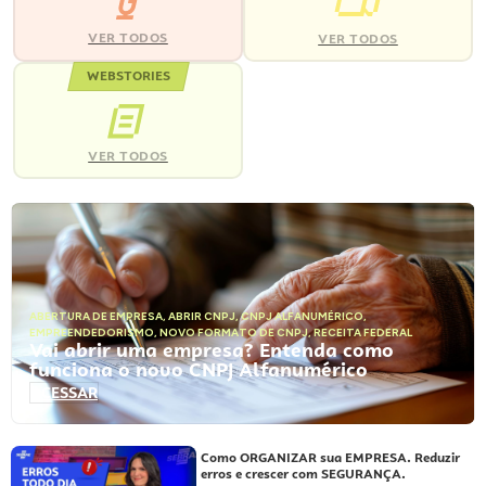
VER TODOS
VER TODOS
WEBSTORIES
VER TODOS
ABERTURA DE EMPRESA
,
ABRIR CNPJ
,
CNPJ ALFANUMÉRICO
,
EMPREENDEDORISMO
,
NOVO FORMATO DE CNPJ
,
RECEITA FEDERAL
Vai abrir uma empresa? Entenda como
funciona o novo CNPJ Alfanumérico
ACESSAR
Como ORGANIZAR sua EMPRESA. Reduzir
erros e crescer com SEGURANÇA.