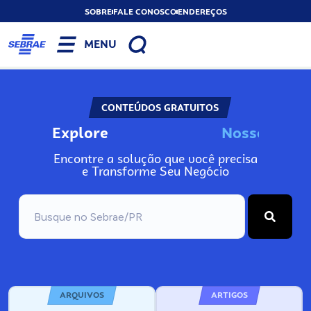
SOBRE
FALE CONOSCO
ENDEREÇOS
MENU
CONTEÚDOS GRATUITOS
Explore
N
o
s
s
o
s
I
n
f
o
Encontre a solução que você precisa
e Transforme Seu Negócio
ARQUIVOS
ARTIGOS