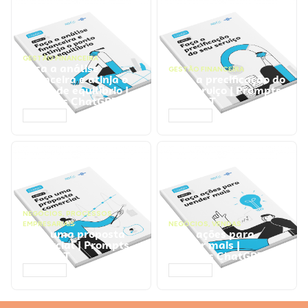
GESTÃO FINANCEIRA
Faça a análise
GESTÃO FINANCEIRA
financeira e atinja o
Faça a precificação do
ponto de equilíbrio |
seu serviço | Prompts
Prompts ChatGPT
ChatGPT
ACESSAR
ACESSAR
NEGÓCIOS
,
PROCESSOS
EMPRESARIAIS
NEGÓCIOS
,
VENDAS
Faça uma proposta
Faça ações para
comercial | Prompts
vender mais |
ChatGPT
Prompts ChatGPT
ACESSAR
ACESSAR