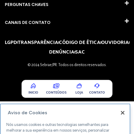
PERGUNTAS CHAVES​
CANAIS DE CONTATO
LGPD
TRANSPARÊNCIA
CÓDIGO DE ÉTICA
OUVIDORIA
DENÚNCIA
SAC
© 2024 Sebrae/PR. Todos os direitos reservados.
INICIO
CONTEÚDOS
LOJA
CONTATO
Aviso de Cookies
Nós usamos cookies e outras tecnologias semelhantes para
melhorar a sua experiência em nossos serviços, personalizar