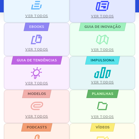
VER TODOS
VER TODOS
EBOOKS
GUIA DE INOVAÇÃO
VER TODOS
VER TODOS
GUIA DE TENDÊNCIAS
IMPULSIONA
VER TODOS
VER TODOS
MODELOS
PLANILHAS
VER TODOS
VER TODOS
PODCASTS
VÍDEOS