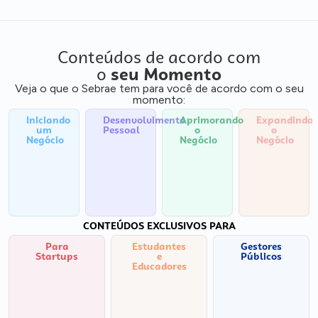
Conteúdos de acordo com
o
seu Momento
Veja o que o Sebrae tem para você de acordo com o seu
momento:
Iniciando
Desenvolvimento
Aprimorando
Expandindo
um
Pessoal
o
o
Negócio
Negócio
Negócio
CONTEÚDOS EXCLUSIVOS PARA
Para
Estudantes
Gestores
Startups
e
Públicos
Educadores