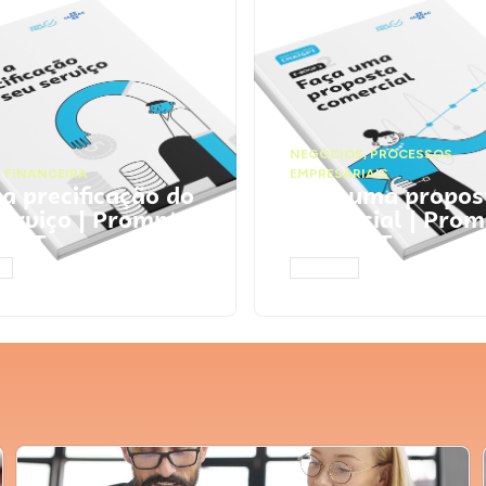
NEGÓCIOS
,
PROCESSOS
 FINANCEIRA
EMPRESARIAIS
 a precificação do
Faça uma propos
serviço | Prompts
comercial | Prom
tGPT
ChatGPT
AR
ACESSAR