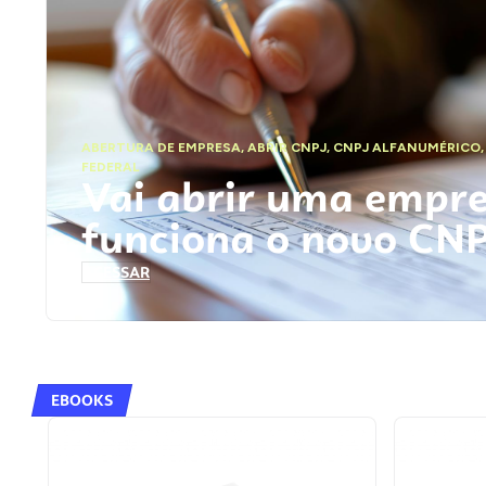
ABERTURA DE EMPRESA
,
ABRIR CNPJ
,
CNPJ ALFANUMÉRICO
FEDERAL
Vai abrir uma empr
funciona o novo CN
ACESSAR
EBOOKS