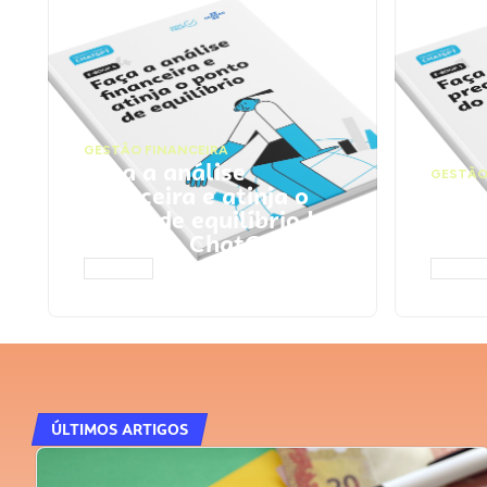
GESTÃO FINANCEIRA
Faça a análise
GESTÃO
financeira e atinja o
Faça
ponto de equilíbrio |
seu 
Prompts ChatGPT
Cha
ACESSAR
ACESS
ÚLTIMOS ARTIGOS