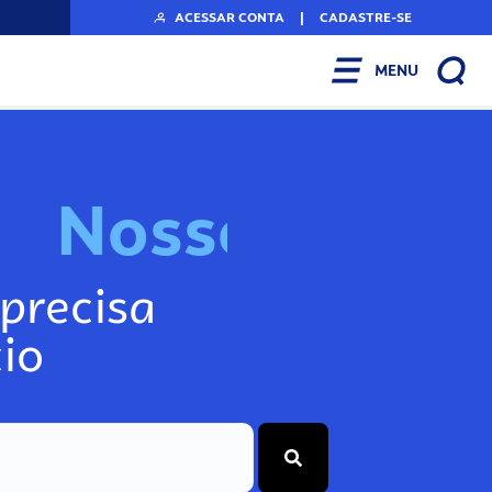
ACESSAR CONTA
|
CADASTRE-SE
MENU
N
o
s
s
o
s
I
n
f
o
g
precisa
io