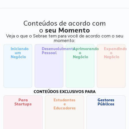
Conteúdos de acordo com
o
seu Momento
Veja o que o Sebrae tem para você de acordo com o seu
momento:
Iniciando
Desenvolvimento
Aprimorando
Expandindo
um
Pessoal
o
o
Negócio
Negócio
Negócio
CONTEÚDOS EXCLUSIVOS PARA
Para
Estudantes
Gestores
Startups
e
Públicos
Educadores