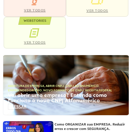
VER TODOS
VER TODOS
WEBSTORIES
VER TODOS
ABERTURA DE EMPRESA
,
ABRIR CNPJ
,
CNPJ ALFANUMÉRICO
,
EMPREENDEDORISMO
,
NOVO FORMATO DE CNPJ
,
RECEITA FEDERAL
Vai abrir uma empresa? Entenda como
funciona o novo CNPJ Alfanumérico
ACESSAR
Como ORGANIZAR sua EMPRESA. Reduzir
erros e crescer com SEGURANÇA.