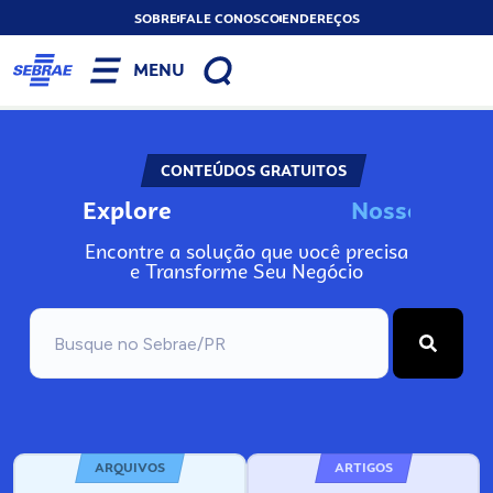
SOBRE
FALE CONOSCO
ENDEREÇOS
MENU
CONTEÚDOS GRATUITOS
Explore
N
o
s
s
o
s
I
n
f
o
Encontre a solução que você precisa
e Transforme Seu Negócio
ARQUIVOS
ARTIGOS