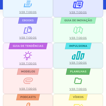
VER TODOS
VER TODOS
EBOOKS
GUIA DE INOVAÇÃO
VER TODOS
VER TODOS
GUIA DE TENDÊNCIAS
IMPULSIONA
VER TODOS
VER TODOS
MODELOS
PLANILHAS
VER TODOS
VER TODOS
PODCASTS
VÍDEOS