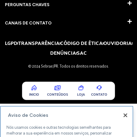
PERGUNTAS CHAVES​
CANAIS DE CONTATO
LGPD
TRANSPARÊNCIA
CÓDIGO DE ÉTICA
OUVIDORIA
DENÚNCIA
SAC
© 2024 Sebrae/PR. Todos os direitos reservados.
INICIO
CONTEÚDOS
LOJA
CONTATO
Aviso de Cookies
Nós usamos cookies e outras tecnologias semelhantes para
melhorar a sua experiência em nossos serviços, personalizar