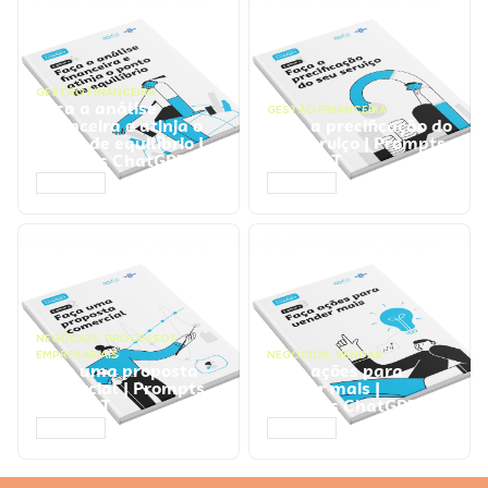
GESTÃO FINANCEIRA
Faça a análise
GESTÃO FINANCEIRA
financeira e atinja o
Faça a precificação do
ponto de equilíbrio |
seu serviço | Prompts
Prompts ChatGPT
ChatGPT
ACESSAR
ACESSAR
NEGÓCIOS
,
PROCESSOS
EMPRESARIAIS
NEGÓCIOS
,
VENDAS
Faça uma proposta
Faça ações para
comercial | Prompts
vender mais |
ChatGPT
Prompts ChatGPT
ACESSAR
ACESSAR