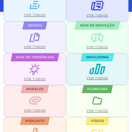
VER TODOS
VER TODOS
EBOOKS
GUIA DE INOVAÇÃO
VER TODOS
VER TODOS
GUIA DE TENDÊNCIAS
IMPULSIONA
VER TODOS
VER TODOS
MODELOS
PLANILHAS
VER TODOS
VER TODOS
PODCASTS
VÍDEOS