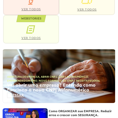
VER TODOS
VER TODOS
WEBSTORIES
VER TODOS
ABERTURA DE EMPRESA
,
ABRIR CNPJ
,
CNPJ ALFANUMÉRICO
,
EMPREENDEDORISMO
,
NOVO FORMATO DE CNPJ
,
RECEITA FEDERAL
Vai abrir uma empresa? Entenda como
funciona o novo CNPJ Alfanumérico
ACESSAR
Como ORGANIZAR sua EMPRESA. Reduzir
erros e crescer com SEGURANÇA.