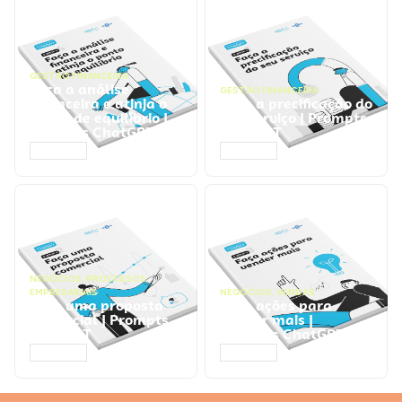
GESTÃO FINANCEIRA
Faça a análise
GESTÃO FINANCEIRA
financeira e atinja o
Faça a precificação do
ponto de equilíbrio |
seu serviço | Prompts
Prompts ChatGPT
ChatGPT
ACESSAR
ACESSAR
NEGÓCIOS
,
PROCESSOS
EMPRESARIAIS
NEGÓCIOS
,
VENDAS
Faça uma proposta
Faça ações para
comercial | Prompts
vender mais |
ChatGPT
Prompts ChatGPT
ACESSAR
ACESSAR