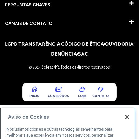
PERGUNTAS CHAVES​
CANAIS DE CONTATO
LGPD
TRANSPARÊNCIA
CÓDIGO DE ÉTICA
OUVIDORIA
DENÚNCIA
SAC
© 2024 Sebrae/PR. Todos os direitos reservados.
INICIO
CONTEÚDOS
LOJA
CONTATO
Aviso de Cookies
Nós usamos cookies e outras tecnologias semelhantes para
melhorar a sua experiência em nossos serviços, personalizar