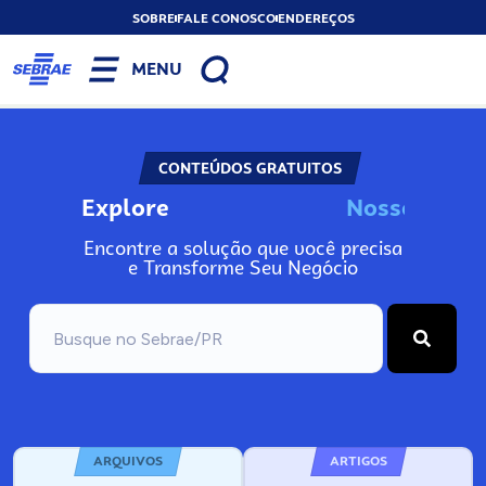
SOBRE
FALE CONOSCO
ENDEREÇOS
MENU
CONTEÚDOS GRATUITOS
Explore
N
o
s
s
o
s
I
n
f
o
Encontre a solução que você precisa
e Transforme Seu Negócio
ARQUIVOS
ARTIGOS