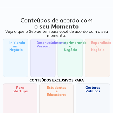
Conteúdos de acordo com
o
seu Momento
Veja o que o Sebrae tem para você de acordo com o seu
momento:
Iniciando
Desenvolvimento
Aprimorando
Expandindo
um
Pessoal
o
o
Negócio
Negócio
Negócio
CONTEÚDOS EXCLUSIVOS PARA
Para
Estudantes
Gestores
Startups
e
Públicos
Educadores