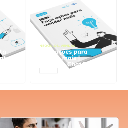
NEGÓCIOS
,
VENDAS
ta
Faça ações para
pts
vender mais |
Prompts ChatGPT
ACESSAR