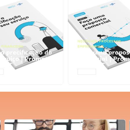
NEGÓCIOS
,
PROCESSOS
 FINANCEIRA
EMPRESARIAIS
 a precificação do
Faça uma propos
serviço | Prompts
comercial | Prom
tGPT
ChatGPT
AR
ACESSAR