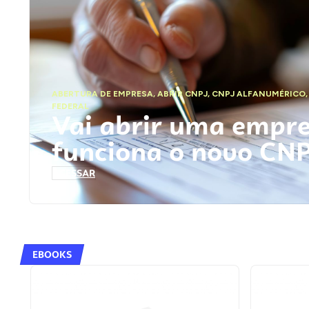
ABERTURA DE EMPRESA
,
ABRIR CNPJ
,
CNPJ ALFANUMÉRICO
FEDERAL
Vai abrir uma empr
funciona o novo CN
ACESSAR
EBOOKS