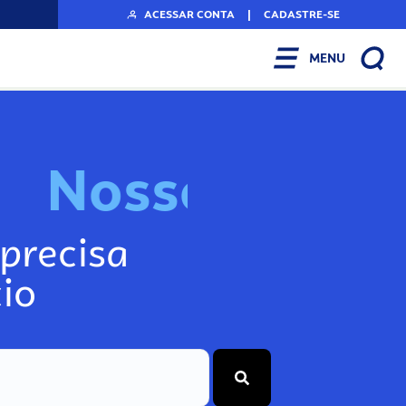
ACESSAR CONTA
|
CADASTRE-SE
MENU
N
o
s
s
o
s
I
n
f
o
g
precisa
io