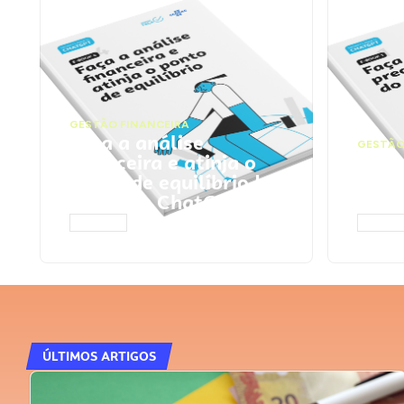
GESTÃO FINANCEIRA
Faça a análise
GESTÃO
financeira e atinja o
Faça
ponto de equilíbrio |
seu 
Prompts ChatGPT
Cha
ACESSAR
ACESS
ÚLTIMOS ARTIGOS