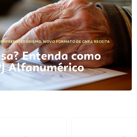
,
EMPREENDEDORISMO
,
NOVO FORMATO DE CNPJ
,
RECEITA
esa? Entenda como
PJ Alfanumérico