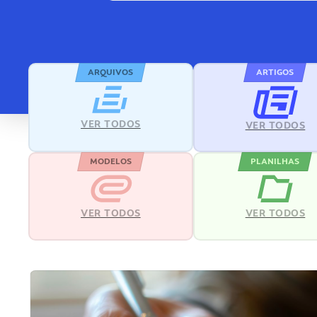
ARQUIVOS
ARTIGOS
VER TODOS
VER TODOS
MODELOS
PLANILHAS
VER TODOS
VER TODOS