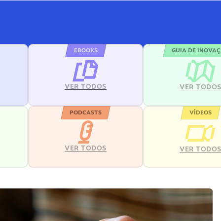
EBOOKS
GUIA DE INOVA
VER TODOS
VER TODO
PODCASTS
VÍDEOS
VER TODOS
VER TODO