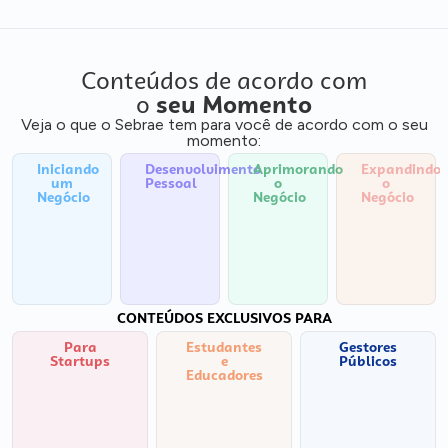
Conteúdos de acordo com
o
seu Momento
Veja o que o Sebrae tem para você de acordo com o seu
momento:
Iniciando
Desenvolvimento
Aprimorando
Expandindo
um
Pessoal
o
o
Negócio
Negócio
Negócio
CONTEÚDOS EXCLUSIVOS PARA
Para
Estudantes
Gestores
Startups
e
Públicos
Educadores