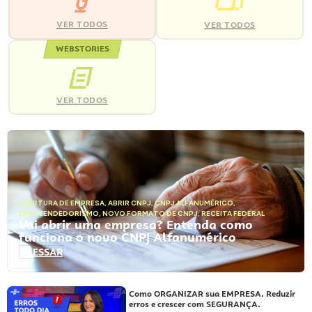
VER TODOS
VER TODOS
WEBSTORIES
VER TODOS
ABERTURA DE EMPRESA
,
ABRIR CNPJ
,
CNPJ ALFANUMÉRICO
,
EMPREENDEDORISMO
,
NOVO FORMATO DE CNPJ
,
RECEITA FEDERAL
Vai abrir uma empresa? Entenda como
funciona o novo CNPJ Alfanumérico
ACESSAR
Como ORGANIZAR sua EMPRESA. Reduzir
erros e crescer com SEGURANÇA.