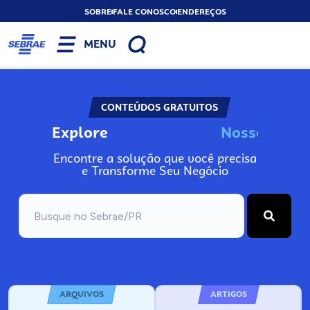
SOBRE
FALE CONOSCO
ENDEREÇOS
MENU
CONTEÚDOS GRATUITOS
Explore
N
o
s
s
o
s
I
n
f
o
Encontre a solução que você precisa
e Transforme Seu Negócio
ARQUIVOS
ARTIGOS