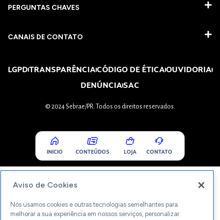
PERGUNTAS CHAVES​
CANAIS DE CONTATO
LGPD
TRANSPARÊNCIA
CÓDIGO DE ÉTICA
OUVIDORIA
DENÚNCIA
SAC
© 2024 Sebrae/PR. Todos os direitos reservados.
INICIO
CONTEÚDOS
LOJA
CONTATO
Aviso de Cookies
Nós usamos cookies e outras tecnologias semelhantes para
melhorar a sua experiência em nossos serviços, personalizar