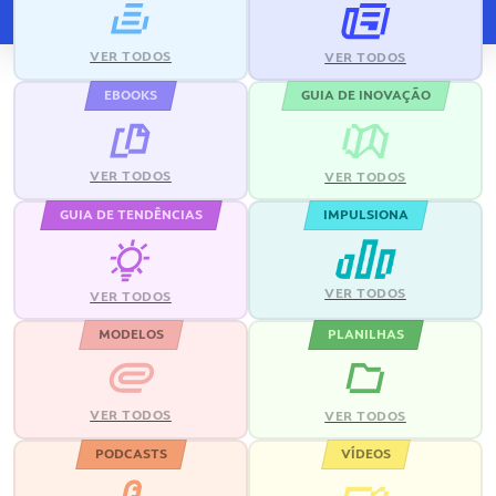
VER TODOS
VER TODOS
EBOOKS
GUIA DE INOVAÇÃO
VER TODOS
VER TODOS
GUIA DE TENDÊNCIAS
IMPULSIONA
VER TODOS
VER TODOS
MODELOS
PLANILHAS
VER TODOS
VER TODOS
PODCASTS
VÍDEOS