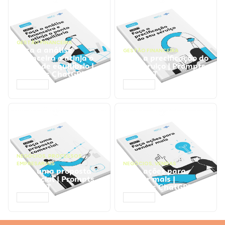
GESTÃO FINANCEIRA
Faça a análise
GESTÃO FINANCEIRA
financeira e atinja o
Faça a precificação do
ponto de equilíbrio |
seu serviço | Prompts
Prompts ChatGPT
ChatGPT
ACESSAR
ACESSAR
NEGÓCIOS
,
PROCESSOS
EMPRESARIAIS
NEGÓCIOS
,
VENDAS
Faça uma proposta
Faça ações para
comercial | Prompts
vender mais |
ChatGPT
Prompts ChatGPT
ACESSAR
ACESSAR