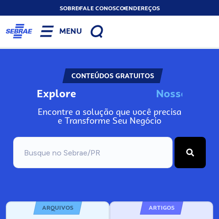
SOBRE
FALE CONOSCO
ENDEREÇOS
MENU
CONTEÚDOS GRATUITOS
Explore
N
o
s
s
o
s
I
n
f
o
Encontre a solução que você precisa
e Transforme Seu Negócio
ARQUIVOS
ARTIGOS