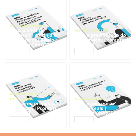
GESTÃO FINANCEIRA
Faça a análise
GESTÃO FINANCEIRA
financeira e atinja o
Faça a precificação do
ponto de equilíbrio |
seu serviço | Prompts
Prompts ChatGPT
ChatGPT
ACESSAR
ACESSAR
NEGÓCIOS
,
PROCESSOS
EMPRESARIAIS
NEGÓCIOS
,
VENDAS
Faça uma proposta
Faça ações para
comercial | Prompts
vender mais |
ChatGPT
Prompts ChatGPT
ACESSAR
ACESSAR