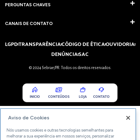
PERGUNTAS CHAVES​
CANAIS DE CONTATO
LGPD
TRANSPARÊNCIA
CÓDIGO DE ÉTICA
OUVIDORIA
DENÚNCIA
SAC
© 2024 Sebrae/PR. Todos os direitos reservados.
INICIO
CONTEÚDOS
LOJA
CONTATO
Aviso de Cookies
Nós usamos cookies e outras tecnologias semelhantes para
melhorar a sua experiência em nossos serviços, personalizar