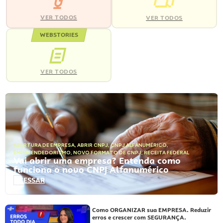
VER TODOS
VER TODOS
WEBSTORIES
VER TODOS
ABERTURA DE EMPRESA
,
ABRIR CNPJ
,
CNPJ ALFANUMÉRICO
,
EMPREENDEDORISMO
,
NOVO FORMATO DE CNPJ
,
RECEITA FEDERAL
Vai abrir uma empresa? Entenda como
funciona o novo CNPJ Alfanumérico
ACESSAR
Como ORGANIZAR sua EMPRESA. Reduzir
erros e crescer com SEGURANÇA.