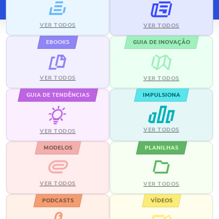
VER TODOS
VER TODOS
EBOOKS
GUIA DE INOVAÇÃO
VER TODOS
VER TODOS
GUIA DE TENDÊNCIAS
IMPULSIONA
VER TODOS
VER TODOS
MODELOS
PLANILHAS
VER TODOS
VER TODOS
PODCASTS
VÍDEOS