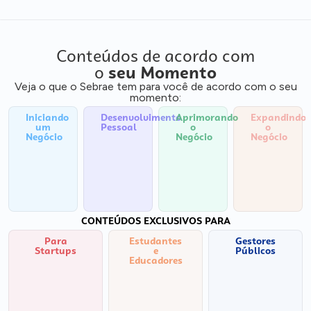
Conteúdos de acordo com
o
seu Momento
Veja o que o Sebrae tem para você de acordo com o seu
momento:
Iniciando
Desenvolvimento
Aprimorando
Expandindo
um
Pessoal
o
o
Negócio
Negócio
Negócio
CONTEÚDOS EXCLUSIVOS PARA
Para
Estudantes
Gestores
Startups
e
Públicos
Educadores