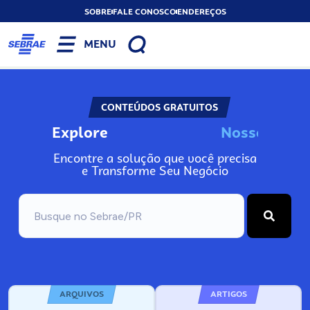
SOBRE
FALE CONOSCO
ENDEREÇOS
MENU
CONTEÚDOS GRATUITOS
Explore
N
o
s
s
o
s
I
n
f
Encontre a solução que você precisa
e Transforme Seu Negócio
ARQUIVOS
ARTIGOS