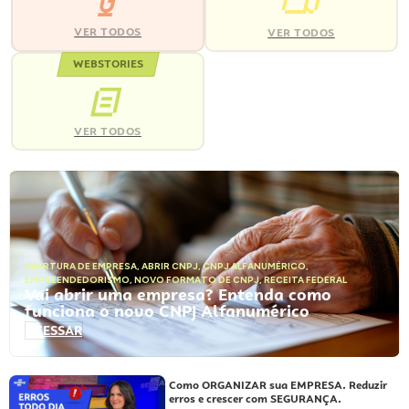
VER TODOS
VER TODOS
WEBSTORIES
VER TODOS
ABERTURA DE EMPRESA
,
ABRIR CNPJ
,
CNPJ ALFANUMÉRICO
,
EMPREENDEDORISMO
,
NOVO FORMATO DE CNPJ
,
RECEITA FEDERAL
Vai abrir uma empresa? Entenda como
funciona o novo CNPJ Alfanumérico
ACESSAR
Como ORGANIZAR sua EMPRESA. Reduzir
erros e crescer com SEGURANÇA.