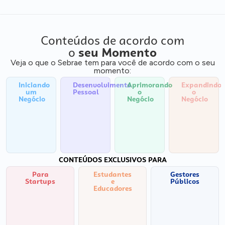
Conteúdos de acordo com
o
seu Momento
Veja o que o Sebrae tem para você de acordo com o seu
momento:
Iniciando
Desenvolvimento
Aprimorando
Expandindo
um
Pessoal
o
o
Negócio
Negócio
Negócio
CONTEÚDOS EXCLUSIVOS PARA
Para
Estudantes
Gestores
Startups
e
Públicos
Educadores