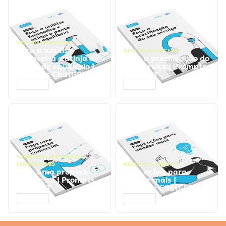
GESTÃO FINANCEIRA
Faça a análise
GESTÃO FINANCEIRA
financeira e atinja o
Faça a precificação do
ponto de equilíbrio |
seu serviço | Prompts
Prompts ChatGPT
ChatGPT
ACESSAR
ACESSAR
NEGÓCIOS
,
PROCESSOS
EMPRESARIAIS
NEGÓCIOS
,
VENDAS
Faça uma proposta
Faça ações para
comercial | Prompts
vender mais |
ChatGPT
Prompts ChatGPT
ACESSAR
ACESSAR