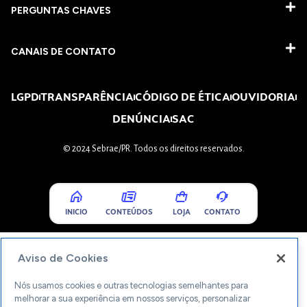
PERGUNTAS CHAVES​
CANAIS DE CONTATO
LGPD
TRANSPARÊNCIA
CÓDIGO DE ÉTICA
OUVIDORIA
DENÚNCIA
SAC
© 2024 Sebrae/PR. Todos os direitos reservados.
INICIO
CONTEÚDOS
LOJA
CONTATO
Aviso de Cookies
Nós usamos cookies e outras tecnologias semelhantes para
melhorar a sua experiência em nossos serviços, personalizar