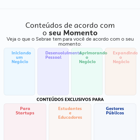
Conteúdos de acordo com
o
seu Momento
Veja o que o Sebrae tem para você de acordo com o seu
momento:
Iniciando
Desenvolvimento
Aprimorando
Expandindo
um
Pessoal
o
o
Negócio
Negócio
Negócio
CONTEÚDOS EXCLUSIVOS PARA
Para
Estudantes
Gestores
Startups
e
Públicos
Educadores