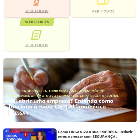
VER TODOS
VER TODOS
WEBSTORIES
VER TODOS
ABERTURA DE EMPRESA
,
ABRIR CNPJ
,
CNPJ ALFANUMÉRICO
,
EMPREENDEDORISMO
,
NOVO FORMATO DE CNPJ
,
RECEITA FEDERAL
Vai abrir uma empresa? Entenda como
funciona o novo CNPJ Alfanumérico
ACESSAR
Como ORGANIZAR sua EMPRESA. Reduzir
erros e crescer com SEGURANÇA.