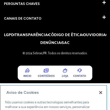
PERGUNTAS CHAVES​
CANAIS DE CONTATO
LGPD
TRANSPARÊNCIA
CÓDIGO DE ÉTICA
OUVIDORIA
DENÚNCIA
SAC
© 2024 Sebrae/PR. Todos os direitos reservados.
INICIO
CONTEÚDOS
LOJA
CONTATO
Aviso de Cookies
Nós usamos cookies e outras tecnologias semelhantes para
melhorar a sua experiência em nossos serviços, personalizar