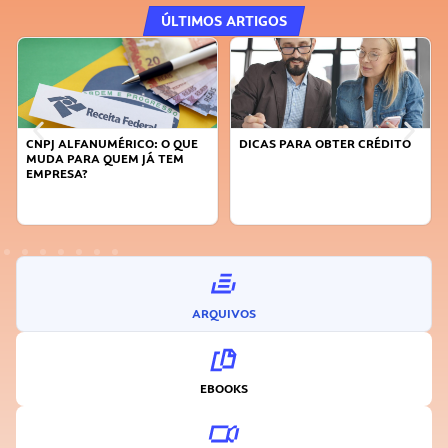
ÚLTIMOS ARTIGOS
MÉRICO: O QUE
DICAS PARA OBTER CRÉDITO
FAÇA A DIFERENÇ
UEM JÁ TEM
SUSTENTÁVEL, SE
INOVADOR
ARQUIVOS
EBOOKS