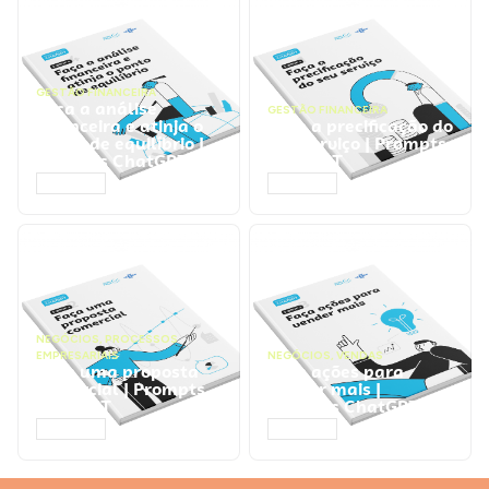
GESTÃO FINANCEIRA
Faça a análise
GESTÃO FINANCEIRA
financeira e atinja o
Faça a precificação do
ponto de equilíbrio |
seu serviço | Prompts
Prompts ChatGPT
ChatGPT
ACESSAR
ACESSAR
NEGÓCIOS
,
PROCESSOS
EMPRESARIAIS
NEGÓCIOS
,
VENDAS
Faça uma proposta
Faça ações para
comercial | Prompts
vender mais |
ChatGPT
Prompts ChatGPT
ACESSAR
ACESSAR