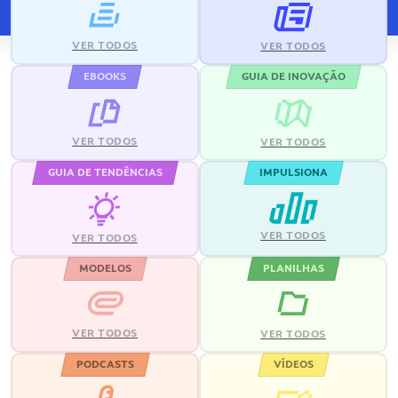
VER TODOS
VER TODOS
EBOOKS
GUIA DE INOVAÇÃO
VER TODOS
VER TODOS
GUIA DE TENDÊNCIAS
IMPULSIONA
VER TODOS
VER TODOS
MODELOS
PLANILHAS
VER TODOS
VER TODOS
PODCASTS
VÍDEOS