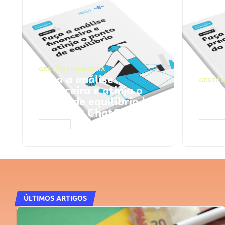
GESTÃO FINANCEIRA
Faça a análise
GESTÃO
financeira e atinja o
Faça
ponto de equilíbrio |
seu 
Prompts ChatGPT
Cha
ACESSAR
ACESS
ÚLTIMOS ARTIGOS