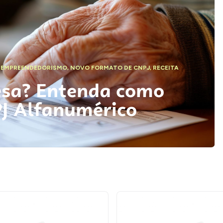
,
EMPREENDEDORISMO
,
NOVO FORMATO DE CNPJ
,
RECEITA
esa? Entenda como
PJ Alfanumérico