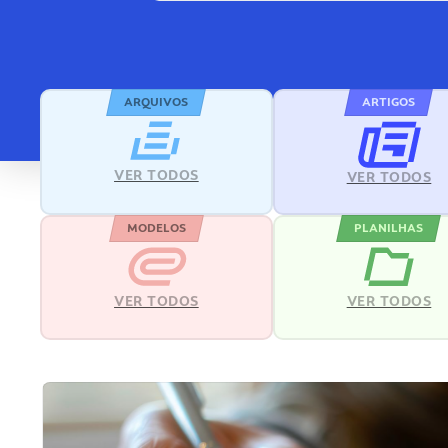
ARQUIVOS
ARTIGOS
VER TODOS
VER TODOS
MODELOS
PLANILHAS
VER TODOS
VER TODOS