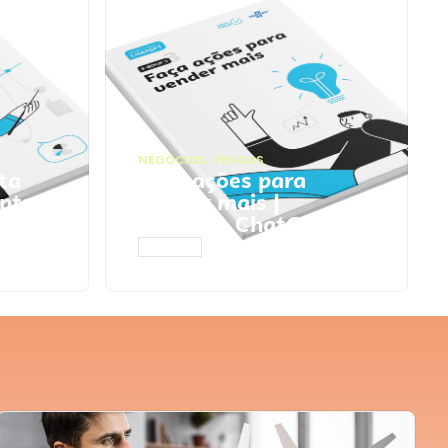
NEGÓCIOS
,
VENDAS
ta
Faça ações para
pts
vender mais |
Prompts ChatGPT
ACESSAR