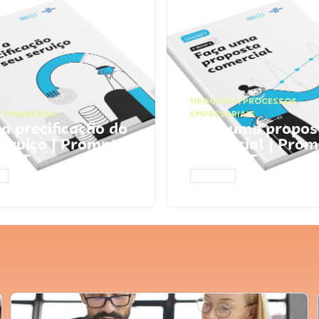
NEGÓCIOS
,
PROCESSOS
 FINANCEIRA
EMPRESARIAIS
 a precificação do
Faça uma propos
serviço | Prompts
comercial | Prom
tGPT
ChatGPT
AR
ACESSAR