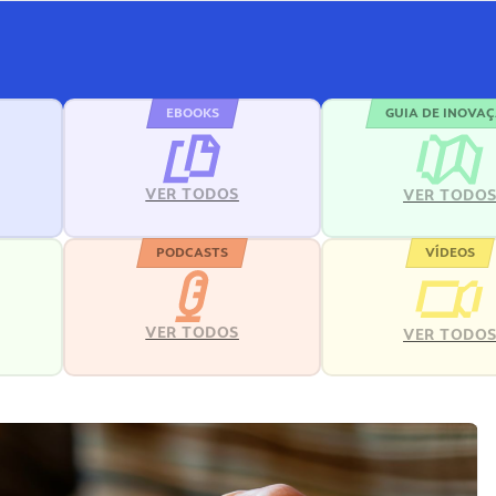
EBOOKS
GUIA DE INOVA
VER TODOS
VER TODO
PODCASTS
VÍDEOS
VER TODOS
VER TODO