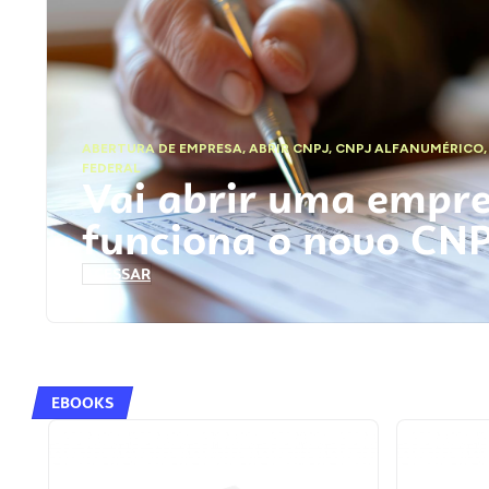
ABERTURA DE EMPRESA
,
ABRIR CNPJ
,
CNPJ ALFANUMÉRICO
FEDERAL
Vai abrir uma empr
funciona o novo CN
ACESSAR
EBOOKS