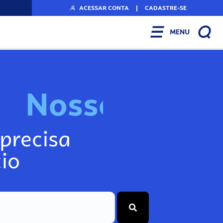
ACESSAR CONTA
|
CADASTRE-SE
MENU
N
o
s
s
o
s
I
n
f
o
g
precisa
io